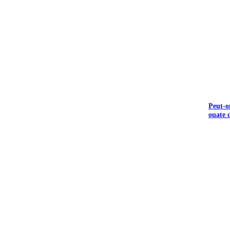
Peut-o
ouate d