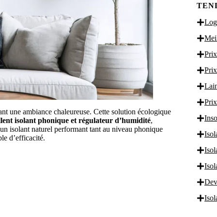
TEN
Logi
Meil
Prix
Prix
Lain
Prix
rant une ambiance chaleureuse. Cette solution écologique
Inso
lent isolant phonique et régulateur d’humidité
,
 un isolant naturel performant tant au niveau phonique
Isol
le d’efficacité.
Iso
Iso
Dev
Iso