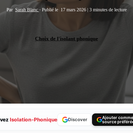
Par
Sarah Blanc
·
Publié le
17 mars 2026
|
3 minutes de lecture
Choix de l'isolant phonique
Ajouter comm
ivez
Isolation-Phonique
Discover
source préféré