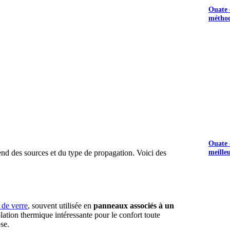
Ouate d
méthod
Ouate d
meille
end des sources et du type de propagation. Voici des
 de verre
, souvent utilisée en
panneaux associés à un
olation thermique intéressante pour le confort toute
se.