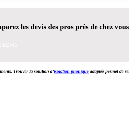
arez les devis des pros près de chez vous
S DEVIS
ements. Trouver la solution d’
isolation phonique
adaptée permet de ret
VIS GRATUITES EN 5 MINUTES POUR FACILITER VOTRE