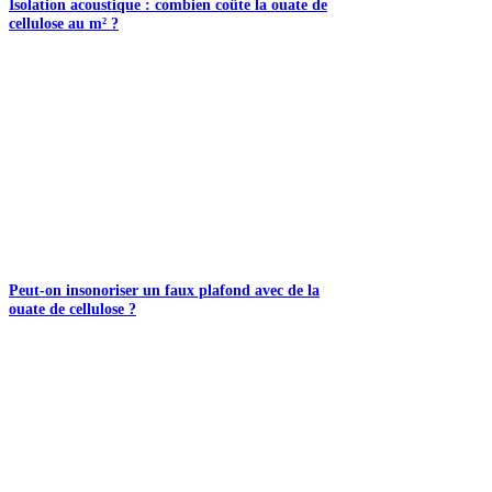
Isolation acoustique : combien coûte la ouate de
cellulose au m² ?
Peut-on insonoriser un faux plafond avec de la
ouate de cellulose ?