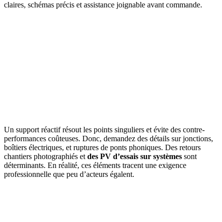
claires, schémas précis et assistance joignable avant commande.
Un support réactif résout les points singuliers et évite des contre-
performances coûteuses. Donc, demandez des détails sur jonctions,
boîtiers électriques, et ruptures de ponts phoniques. Des retours
chantiers photographiés et
des PV d’essais sur systèmes
sont
déterminants. En réalité, ces éléments tracent une exigence
professionnelle que peu d’acteurs égalent.
DEMANDEZ 3 DEVIS GRATUITS
COMPARATIFS EN 5 MINUTES. CLIQUEZ ICI