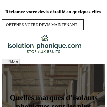
Aller
au
Réclamez votre devis détaillé en quelques clics.
contenu
OBTENEZ VOTRE DEVIS MAINTENANT !
Menu
Quelles marques d’isolants
phoniques sont les plus