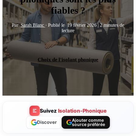
fiables ?
Par
Sarah Blanc
·
Publié le
19 février 2026
|
2 minutes de
lecture
Choix de l'isolant phonique
Suivez
Isolation-Phonique
Ajouter comme
Discover
source préférée