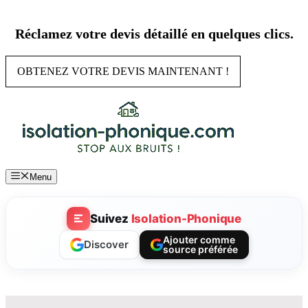
Aller
au
Réclamez votre devis détaillé en quelques clics.
contenu
OBTENEZ VOTRE DEVIS MAINTENANT !
Menu
Suivez
Isolation-Phonique
Ajouter comme
Discover
source préférée