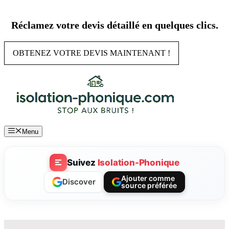
Aller
au
Réclamez votre devis détaillé en quelques clics.
contenu
OBTENEZ VOTRE DEVIS MAINTENANT !
Menu
Suivez
Isolation-Phonique
Ajouter comme
Discover
source préférée