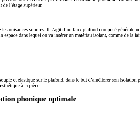
 de l’étage supérieur.
re les nuisances sonores. Il s’agit d’un faux plafond composé généraleme
un espace dans lequel on va insérer un matériau isolant, comme de la lai
 PROJETS DE CONSTRUCTION? BENEFICIEZ DES 3 DEVI
souple et élastique sur le plafond, dans le but d’améliorer son isolati
esthétique à la pièce.
lation phonique optimale