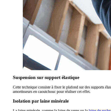
Suspension sur support élastique
Cette technique consiste à fixer le plafond sur des supports élas
amortisseurs en caoutchouc pour réaliser cet effet.
Isolation par laine minérale
La laine minérale, comme la laine de verre ou la
laine de roche