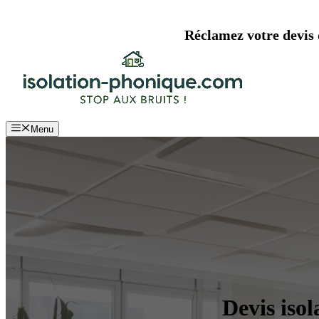
Aller
au
Réclamez votre devis d
contenu
Menu
Devis isol