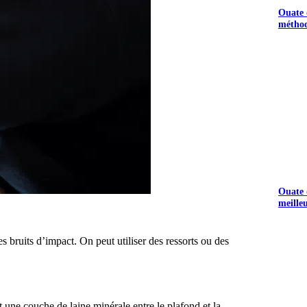
Ouate d
méthod
Ouate d
meille
es bruits d’impact. On peut utiliser des ressorts ou des
 une couche de laine minérale entre le plafond et la