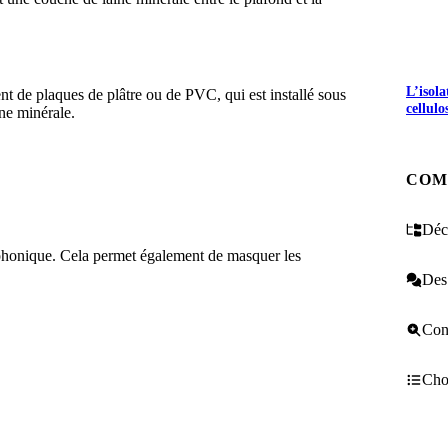
L’isol
nt de plaques de plâtre ou de PVC, qui est installé sous
cellulo
ne minérale.
S GRATUITS
COM
Décr
on phonique. Cela permet également de masquer les
Des 
Cons
Choi