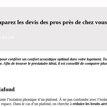
arez les devis des pros près de chez vous
S DEVIS
pour conférer un confort acoustique optimal dans votre logement. Tou
. Afin de trouver le prestataire idéal, il est conseillé de comparer pl
VIS GRATUITES EN 5 MINUTES POUR FACILITER VOTRE
lafond
iste l’isolation phonique d’un plafond. À ne pas confondre avec l’isola
un espace. Dans le cas d’un plafond, on cherche à
réduire les bruits aér