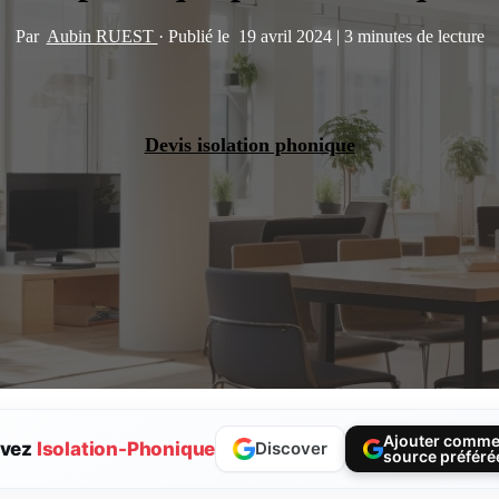
Par
Aubin RUEST
·
Publié le
19 avril 2024
|
3 minutes de lecture
Devis isolation phonique
Ajouter comm
ivez
Isolation-Phonique
Discover
source préféré