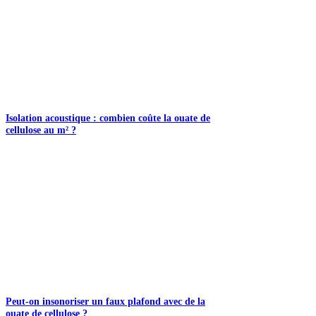
Isolation acoustique : combien coûte la ouate de
cellulose au m² ?
Peut-on insonoriser un faux plafond avec de la
ouate de cellulose ?