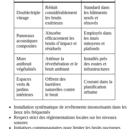
Réduit
Standard dans
Double/triple
considérablement
les bâtiments
vitrage
les bruits
neufs et
extérieurs
rénovés
Absorbe
Employés dans
Panneaux
efficacement les
les murs
acoustiques
bruits d’impact et
mitoyens et
composites
résiduels
plafonds
Murs
Atténue la
Installés près
antibruit
réverbération et le
des routes et
végétalisés
bruit ambiant
infrastructures
Espaces
Offrent des
Courant dans la
verts &
barrières
planification
jardins
naturelles contre
urbaine
intérieurs
le bruit
Installation systématique de revêtements insonorisants dans les
lieux très fréquentés
Respect strict des réglementations locales sur les niveaux
sonores
Initiatives communautaires pour limiter les bruits nocturnes