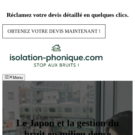
Aller
au
Réclamez votre devis détaillé en quelques clics.
contenu
OBTENEZ VOTRE DEVIS MAINTENANT !
Menu
Le Japon et la gestion du
bruit en milieu dense