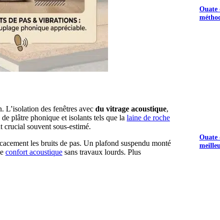
Ouate d
méthod
. L’isolation des fenêtres avec
du vitrage acoustique
,
 de plâtre phonique et isolants tels que la
laine de roche
t crucial souvent sous-estimé.
Ouate d
icacement les bruits de pas. Un plafond suspendu monté
meille
le
confort acoustique
sans travaux lourds. Plus