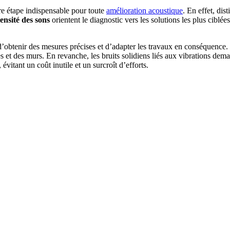
re étape indispensable pour toute
amélioration acoustique
. En effet, dis
tensité des sons
orientent le diagnostic vers les solutions les plus ciblée
’obtenir des mesures précises et d’adapter les travaux en conséquence. 
ées et des murs. En revanche, les bruits solidiens liés aux vibrations dem
évitant un coût inutile et un surcroît d’efforts.
 PROJETS DE CONSTRUCTION? BENEFICIEZ DES 3 DEVI