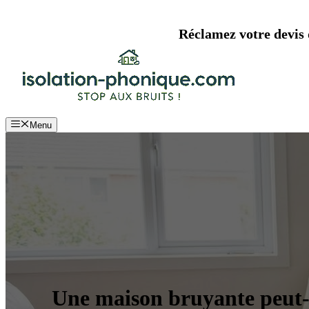
Aller
au
Réclamez votre devis d
contenu
Menu
Une maison bruyante peut-el