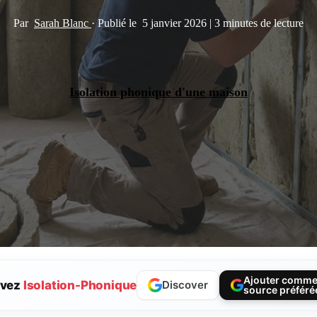
Par
Sarah Blanc
·
Publié le
5 janvier 2026
|
3 minutes de lecture
Isolation phonique d'une maison
Ajouter comm
ivez
Isolation-Phonique
Discover
source préféré