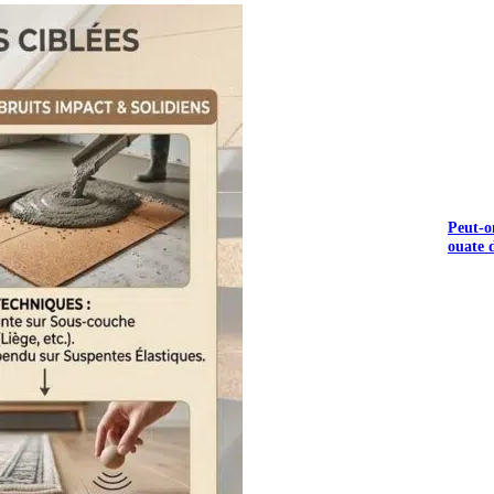
Peut-o
ouate d