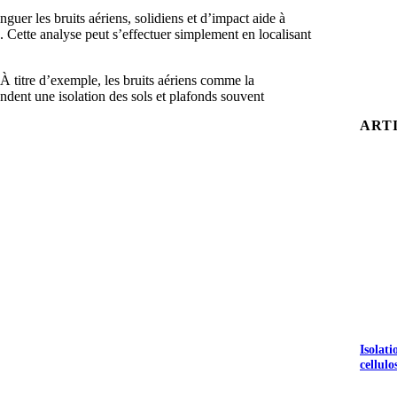
tinguer les bruits aériens, solidiens et d’impact aide à
s. Cette analyse peut s’effectuer simplement en localisant
À titre d’exemple, les bruits aériens comme la
andent une isolation des sols et plafonds souvent
ART
Isolat
S GRATUITS
cellulo