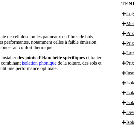
TEN
Logi
Meil
Prix
uate de cellulose ou les panneaux en fibres de bois
s performantes, notamment celles à faible émission,
Prix
enoncer au confort thermique.
Lain
 Installer
des joints d’étanchéité spécifiques
et traiter
ns combinant
isolation phonique
de la toiture, des sols et
Prix
rantit une performance optimale.
Inso
Isol
UEZ ICI
Iso
Iso
Dev
Iso