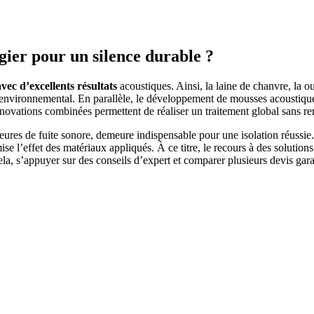
gier pour un silence durable ?
vec d’excellents résultats
acoustiques. Ainsi, la laine de chanvre, la o
t environnemental. En parallèle, le développement de mousses acoustique
innovations combinées permettent de réaliser un traitement global sans r
ures de fuite sonore, demeure indispensable pour une isolation réussie.
ise l’effet des matériaux appliqués. À ce titre, le recours à des solutio
cela, s’appuyer sur des conseils d’expert et comparer plusieurs devis ga
 DEVIS GRATUITS COMPARATIFS EN 5 MINUTES. CLIQ