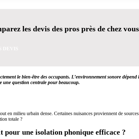
arez les devis des pros près de chez vous
S DEVIS
rectement le bien-être des occupants. L’environnement sonore dépend 
re une question centrale pour beaucoup.
VIS GRATUITES EN 5 MINUTES POUR FACILITER VOTRE
rtout en milieu urbain dense. Certaines nuisances proviennent de source
ion totale ?
t pour une isolation phonique efficace ?