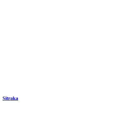
DEMANDEZ 3 DEVIS GRATUITS
COMPARATIFS EN 5 MINUTES. CLIQUEZ ICI
Sitraka