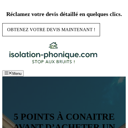
Aller
au
Réclamez votre devis détaillé en quelques clics.
contenu
OBTENEZ VOTRE DEVIS MAINTENANT !
Menu
5 POINTS À CONAITRE
AVANT D’ACHETER UN