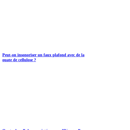
Peut-on insonoriser un faux plafond avec de la
ouate de cellulose ?