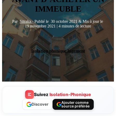
IMMEUBLE
Par
Sitraka
·
Publié le
30 octobre 2021
&
Mis à jour le
19 novembre 2021
|
4 minutes de lecture
Isolation phonique logement
Suivez
Isolation-Phonique
Ajouter comme
Discover
source préférée