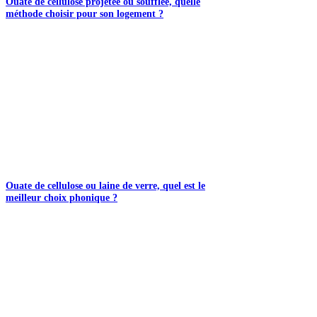
Ouate de cellulose projetée ou soufflée, quelle
méthode choisir pour son logement ?
Ouate de cellulose ou laine de verre, quel est le
meilleur choix phonique ?