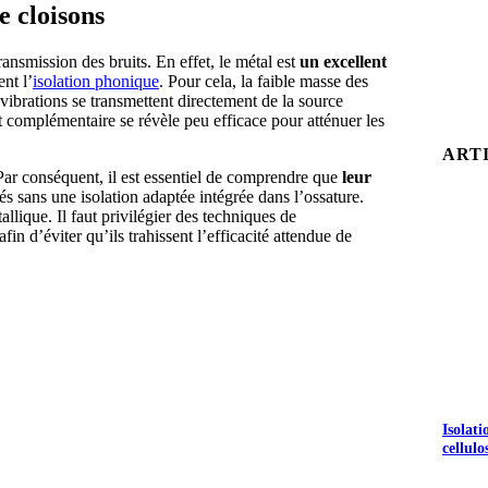
e cloisons
ransmission des bruits. En effet, le métal est
un excellent
nt l’
isolation phonique
. Pour cela, la faible masse des
ibrations se transmettent directement de la source
t complémentaire se révèle peu efficace pour atténuer les
ART
Par conséquent, il est essentiel de comprendre que
leur
és sans une isolation adaptée intégrée dans l’ossature.
lique. Il faut privilégier des techniques de
in d’éviter qu’ils trahissent l’efficacité attendue de
Isolat
cellulo