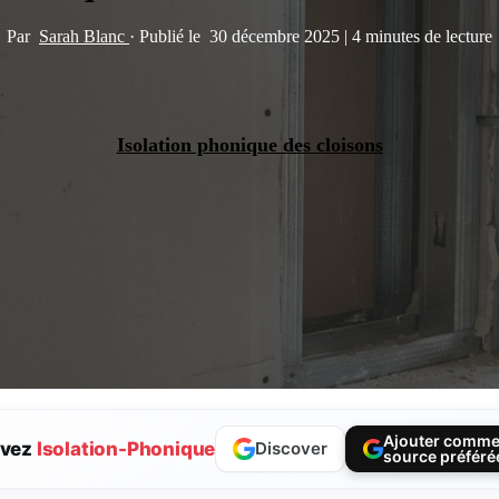
Par
Sarah Blanc
·
Publié le
30 décembre 2025
|
4 minutes de lecture
Isolation phonique des cloisons
Ajouter comm
ivez
Isolation-Phonique
Discover
source préféré