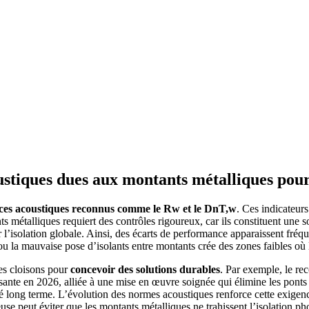
oustiques dues aux montants métalliques pou
ices acoustiques reconnus comme le Rw et le DnT,w
. Ces indicateurs
s métalliques requiert des contrôles rigoureux, car ils constituent une s
 l’isolation globale. Ainsi, des écarts de performance apparaissent fréq
 ou la mauvaise pose d’isolants entre montants crée des zones faibles où 
des cloisons pour
concevoir des solutions durables
. Par exemple, le re
sante en 2026, alliée à une mise en œuvre soignée qui élimine les ponts
cité long terme. L’évolution des normes acoustiques renforce cette exige
use peut éviter que les montants métalliques ne trahissent l’isolation p