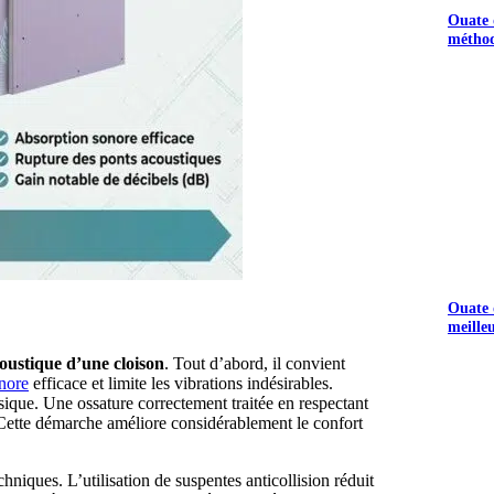
Ouate d
méthod
Ouate d
meille
coustique d’une cloison
. Tout d’abord, il convient
nore
efficace et limite les vibrations indésirables.
sique. Une ossature correctement traitée en respectant
s. Cette démarche améliore considérablement le confort
chniques. L’utilisation de suspentes anticollision réduit