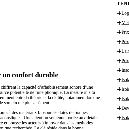
TEN
Logi
Meil
Prix
Prix
Lain
Prix
Inso
r un confort durable
Isol
 chiffrent la capacité d’affaiblissement sonore d’une
Iso
ource potentielle de fuite phonique. La mesure in situ
uemment entre la théorie et la réalité, notamment lorsque
Iso
le son circule plus aisément.
Dev
cours à des matériaux biosourcés dotés de bonnes
 acoustiques. Une attention soutenue portée aux détails
Iso
nce et pousse les acteurs à innover dans les méthodes
honique recherchée. La clé réside dans la bonne