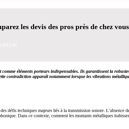
arez les devis des pros près de chez vous
S DEVIS
comme éléments porteurs indispensables. Ils garantissent la robustess
te contradiction apparaît notamment lorsque les vibrations métallique
VIS GRATUITES EN 5 MINUTES POUR FACILITER VOTRE
e des défis techniques majeurs liés à la transmission sonore. L’absence 
phonique. Dans ce contexte, comment les montants métalliques trahissent-