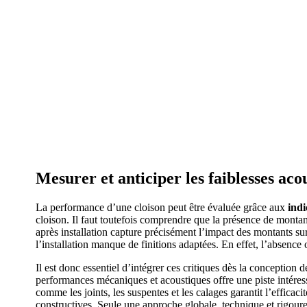
Mesurer et anticiper les faiblesses ac
La performance d’une cloison peut être évaluée grâce aux
ind
cloison. Il faut toutefois comprendre que la présence de montant
après installation capture précisément l’impact des montants sur
l’installation manque de finitions adaptées. En effet, l’absence
Il est donc essentiel d’intégrer ces critiques dès la conception 
performances mécaniques et acoustiques offre une piste intéres
comme les joints, les suspentes et les calages garantit l’effica
constructives. Seule une approche globale, technique et rigoure