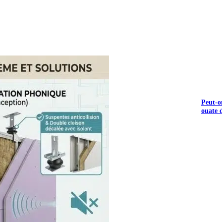
S GRATUITS
Peut-o
ouate d