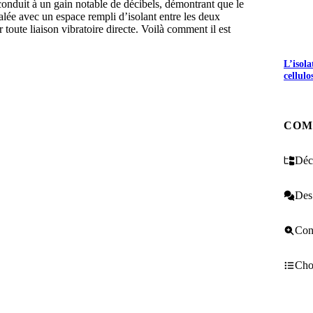
onduit à un gain notable de décibels, démontrant que le
alée avec un espace rempli d’isolant entre les deux
oute liaison vibratoire directe. Voilà comment il est
L’isol
cellulo
COM
Décr
Des 
Cons
Choi