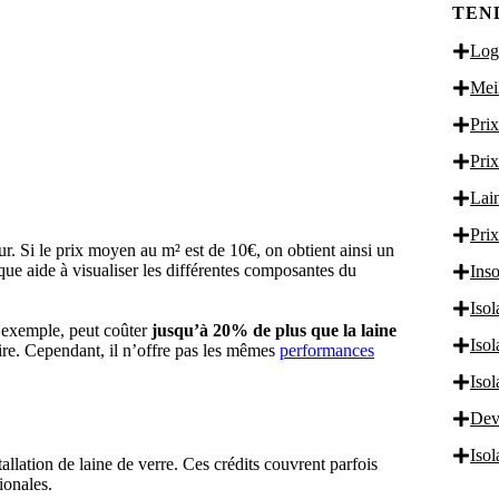
TEN
Logi
Meil
Prix
Prix
Lain
Prix
. Si le prix moyen au m² est de 10€, on obtient ainsi un
ue aide à visualiser les différentes composantes du
Inso
Isol
ar exemple, peut coûter
jusqu’à 20% de plus que la laine
Iso
laire. Cependant, il n’offre pas les mêmes
performances
Iso
Dev
Iso
tallation de laine de verre. Ces crédits couvrent parfois
ionales.