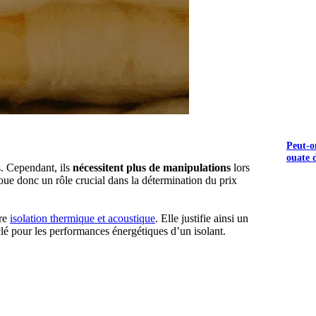
Peut-o
ouate d
. Cependant, ils
nécessitent plus de manipulations
lors
oue donc un rôle crucial dans la détermination du prix
ure
isolation thermique et acoustique
. Elle justifie ainsi un
clé pour les performances énergétiques d’un isolant.
S GRATUITS