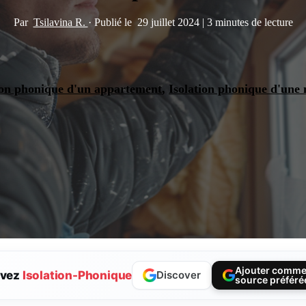
Par
Tsilavina R.
·
Publié le
29 juillet 2024
|
3 minutes de lecture
ion phonique d'un appartement
,
Isolation phonique d'une
Ajouter comm
ivez
Isolation-Phonique
Discover
source préféré