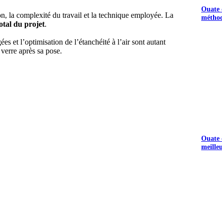
Ouate d
on, la complexité du travail et la technique employée. La
méthod
tal du projet
.
s et l’optimisation de l’étanchéité à l’air sont autant
verre après sa pose.
Ouate d
meille