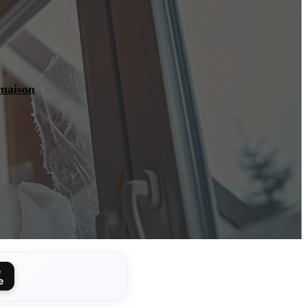
 maison
e
e