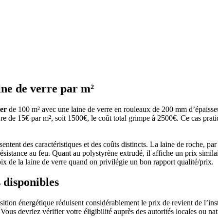
ine de verre par m²
er
de 100 m² avec une laine de verre en rouleaux de 200 mm d’épaisseur
e de 15€ par m², soit 1500€, le coût total grimpe à 2500€. Ce cas pratiq
entent des caractéristiques et des coûts distincts. La laine de roche, p
e résistance au feu. Quant au polystyrène extrudé, il affiche un prix simi
ix de la laine de verre quand on privilégie un bon rapport qualité/prix.
s disponibles
nsition énergétique réduisent considérablement le prix de revient de l’ins
ous devriez vérifier votre éligibilité auprès des autorités locales ou nat