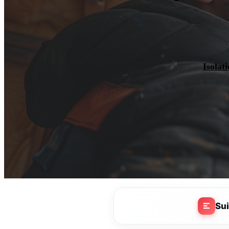
Isolat
Su