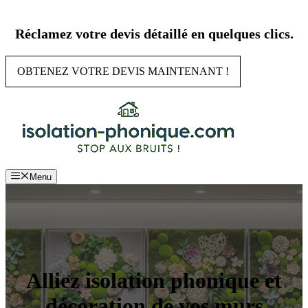
Aller
au
Réclamez votre devis détaillé en quelques clics.
contenu
OBTENEZ VOTRE DEVIS MAINTENANT !
Menu
Alliez isolation phonique et
décoration de vos murs