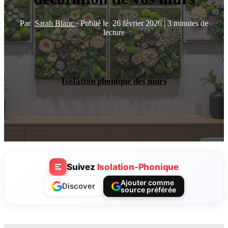
Par
Sarah Blanc
·
Publié le
26 février 2026
|
3 minutes de
lecture
Isolation phonique des murs
Suivez
Isolation-Phonique
Ajouter comme
Discover
source préférée