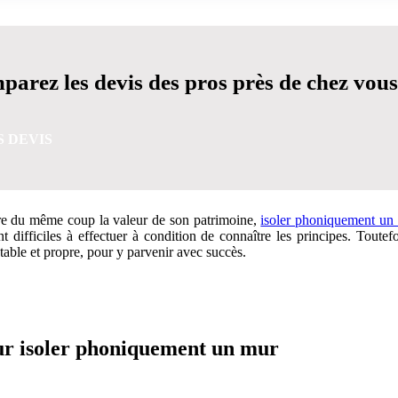
arez les devis des pros près de chez vous
S DEVIS
ître du même coup la valeur de son patrimoine,
isoler phoniquement un
t difficiles à effectuer à condition de connaître les principes. Toutef
table et propre, pour y parvenir avec succès.
VIS GRATUITES EN 5 MINUTES POUR FACILITER VOTRE
our isoler phoniquement un mur