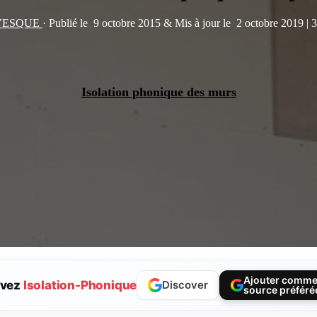
ÉVESQUE
·
Publié le
9 octobre 2015
&
Mis à jour le
2 octobre 2019
|
3
Isolation phonique des murs
Ajouter comm
ivez
Isolation-Phonique
Discover
source préféré