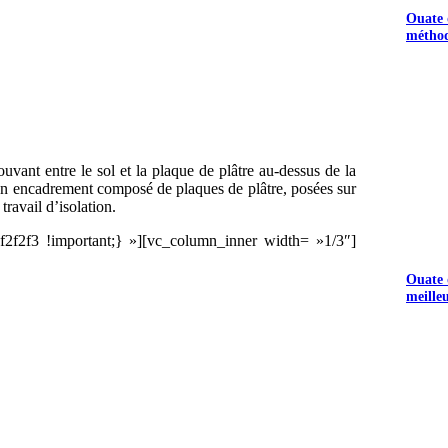
Ouate d
méthod
S GRATUITS
rouvant entre le sol et la plaque de plâtre au-dessus de la
m. Un encadrement composé de plaques de plâtre, posées sur
travail d’isolation.
f2f3 !important;} »][vc_column_inner width= »1/3″]
Ouate d
meille