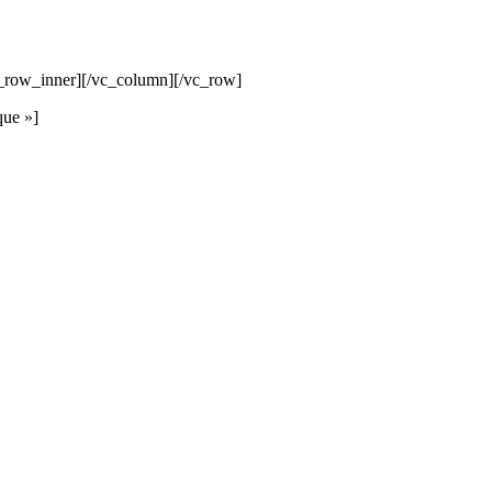
c_row_inner][/vc_column][/vc_row]
que »]
 DEVIS GRATUITS COMPARATIFS EN 5 MINUTES. CLIQ