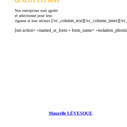
QUALITÉ ET CHOIX
Nos entreprises sont agréés
et sélectionné pour leur
[/vc_column_text][/vc_column_inner][/v
rigueur et leur sérieux.
[sm action= »named_sr_form » form_name= »isolation_phoni
DEMANDEZ 3
Maurelle LÉVESQUE