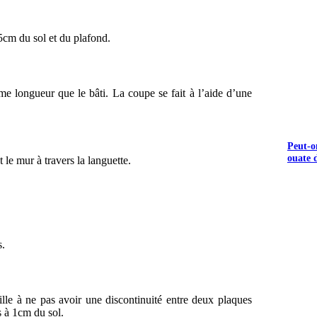
15cm du sol et du plafond.
e longueur que le bâti. La coupe se fait à l’aide d’une
Peut-o
ouate d
 le mur à travers la languette.
s.
eille à ne pas avoir une discontinuité entre deux plaques
s à 1cm du sol.