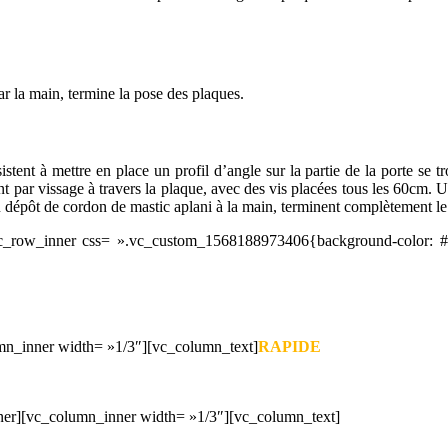
 PROJETS DE CONSTRUCTION? BENEFICIEZ DES 3 DEVI
r la main, termine la pose des plaques.
istent à mettre en place un profil d’angle sur la partie de la porte se t
tient par vissage à travers la plaque, avec des vis placées tous les 60c
du dépôt de cordon de mastic aplani à la main, terminent complètement le 
row_inner css= ».vc_custom_1568188973406{background-color: #f2
mn_inner width= »1/3″][vc_column_text]
RAPIDE
ner][vc_column_inner width= »1/3″][vc_column_text]