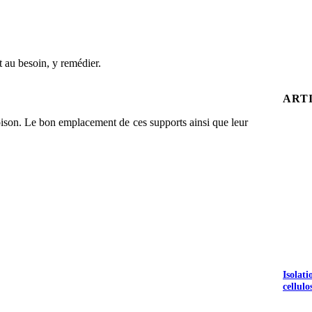
t au besoin, y remédier.
ART
loison. Le bon emplacement de ces supports ainsi que leur
Isolat
cellulo