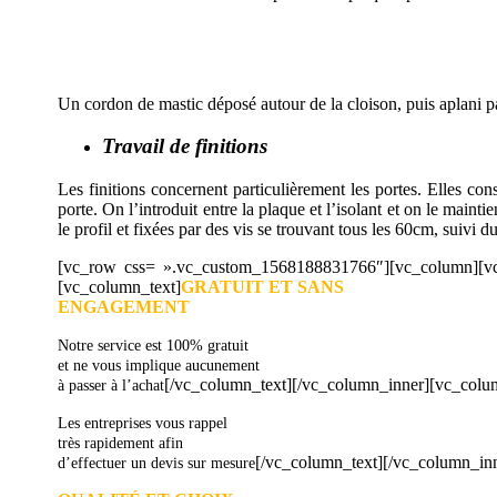
AVEZ-VOUS DES
Un cordon de mastic déposé autour de la cloison, puis aplani pa
Travail de finitions
Les finitions concernent particulièrement les portes. Elles cons
porte. On l’introduit entre la plaque et l’isolant et on le main
le profil et fixées par des vis se trouvant tous les 60cm, suivi 
[vc_row css= ».vc_custom_1568188831766″][vc_column][vc_
[vc_column_text]
GRATUIT ET SANS
ENGAGEMENT
Notre service est 100% gratuit
et ne vous implique aucunement
[/vc_column_text][/vc_column_inner][vc_colu
à passer à l’achat
Les entreprises vous rappel
très rapidement afin
[/vc_column_text][/vc_column_in
d’effectuer un devis sur mesure