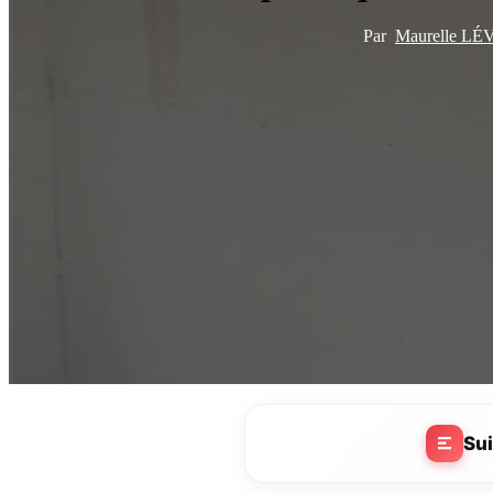
Par
Maurelle L
Su