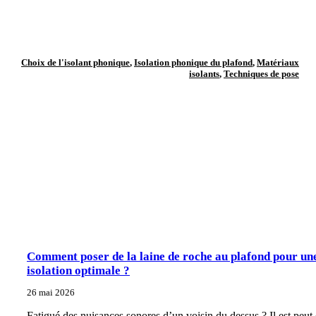
Choix de l'isolant phonique
,
Isolation phonique du plafond
,
Matériaux
isolants
,
Techniques de pose
Comment poser de la laine de roche au plafond pour un
isolation optimale ?
26 mai 2026
Fatigué des nuisances sonores d’un voisin du dessus ? Il est peut 