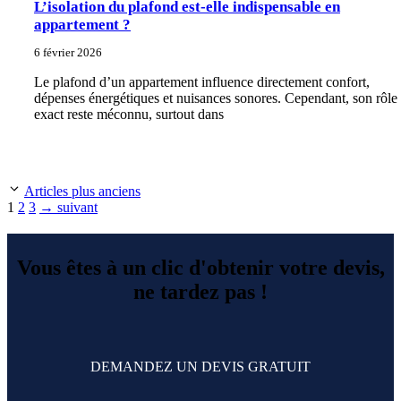
L’isolation du plafond est-elle indispensable en
appartement ?
6 février 2026
Le plafond d’un appartement influence directement confort,
dépenses énergétiques et nuisances sonores. Cependant, son rôle
exact reste méconnu, surtout dans
Articles plus anciens
Page
Page
Page
1
2
3
→
suivant
Vous êtes à un clic d'obtenir votre devis,
ne tardez pas !
DEMANDEZ UN DEVIS GRATUIT