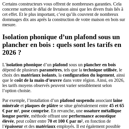
Certains constructeurs vous offrent de nombreuses garanties. Cela
concerne surtout le délai de livraison ainsi que les divers frais liés à
cet effet. Et le plus important, c’est qu’ils couvrent de nombreux
dommages dix ans après la construction de votre maison en bois sur
mesure.
Isolation phonique d’un plafond sous un
plancher en bois : quels sont les tarifs en
2026 ?
L’
isolation phonique
d’un
plafond
sous un
plancher en bois
dépend de plusieurs
paramètres
, tels que la
technique utilisée
, le
choix des
matériaux isolants
, la
configuration du logement
, ainsi
que le
coût de la main-d’œuvre
dans votre région. Ainsi, en 2026,
les tarifs moyens observés peuvent varier sensiblement selon
l’option choisie.
Par exemple, l’installation d’un
plafond suspendu
associant
laine
minérale
et
plaques de plâtre
se situe généralement entre
45 et 65
€ par m²
,
pose comprise
. En revanche, une
ossature métallique
longue portée
, méthode offrant une
performance acoustique
élevée
, peut coûter entre
70 et 100 € par m²
, en fonction de
l’
épaisseur
et des
matériaux
employés. Il est également possible