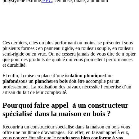
polystyrène extrudé,
PVC
, cellulose, ouate, aluminium
AVEZ-VOUS DES PROJETS DE
CONSTRUCTION? BENEFICIEZ DES 3 DEVIS
GRATUITS
Ces derniers, cités du plus performant ou moins, se présentent sous
plusieurs formes : en panneau rigide, en rouleau souple, en rouleau
semi-rigide ou en vrac. On ne cessera jamais de vous dire de n’opter
que pour des produits de qualité qui vous promettent performances
et durabilité.
Et enfin, la mise en place d’une
isolation phonique
d’un
plafond
sous un
plancher
en
bois
doit être accomplie par un
professionnel. La réalisation des travaux nécessite l’expertise d’un
artisan du fait de leur complexité.
Pourquoi faire appel à un constructeur
spécialisé dans la maison en bois ?
Recourir à un constructeur spécialisé dans la maison en bois vous
offre une multitude d’avantages. En effet, en faisant appel à eux,
vous pouvez être sûr que le
rendu sera bien conforme à vos