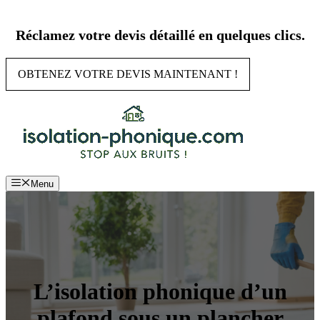
Aller
au
Réclamez votre devis détaillé en quelques clics.
contenu
OBTENEZ VOTRE DEVIS MAINTENANT !
Menu
L’isolation phonique d’un
plafond sous un plancher