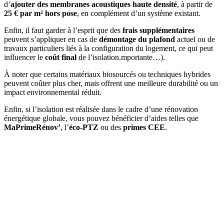
d’
ajouter des membranes acoustiques haute densité
, à partir de
25 € par m² hors pose
, en complément d’un système existant.
Enfin, il faut garder à l’esprit que des
frais supplémentaires
peuvent s’appliquer en cas de
démontage du plafond
actuel ou de
travaux particuliers liés à la configuration du logement, ce qui peut
influencer le
coût final
de l’isolation.mportante…).
À noter que certains matériaux biosourcés ou techniques hybrides
peuvent coûter plus cher, mais offrent une meilleure durabilité ou un
impact environnemental réduit.
Enfin, si l’isolation est réalisée dans le cadre d’une rénovation
énergétique globale, vous pouvez bénéficier d’aides telles que
MaPrimeRénov’
, l’
éco-PTZ
ou des
primes CEE
.
DEMANDEZ 3 DEVIS GRATUITS
COMPARATIFS EN 5 MINUTES. CLIQUEZ ICI