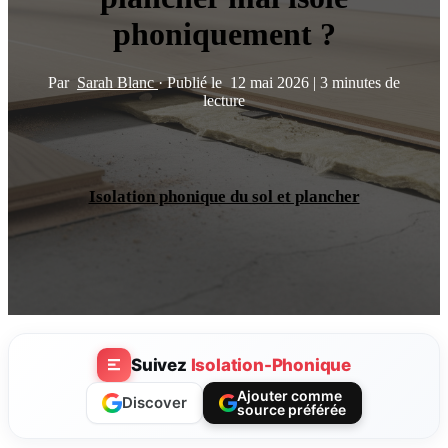
phoniquement ?
Par
Sarah Blanc
·
Publié le
12 mai 2026
|
3 minutes de
lecture
Isolation phonique du sol et plancher
Suivez
Isolation-Phonique
Ajouter comme
Discover
source préférée