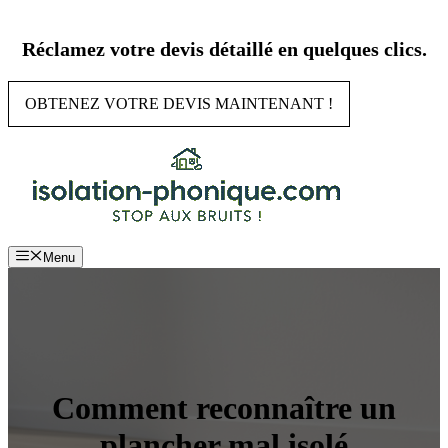
Aller
au
Réclamez votre devis détaillé en quelques clics.
contenu
OBTENEZ VOTRE DEVIS MAINTENANT !
Menu
Comment reconnaître un
plancher mal isolé