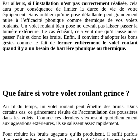
Par ailleurs,
si l’installation n’est pas correctement réalisée
, cela
aura pour conséquence de limiter la durée de vie de votre
équipement. Sans oublier qu’une pose défaillante peut grandement
nuire à l’efficacité phonique comme thermique de vos volets
roulants. Un volet roulant bien posé ne devrait pas laisser passer la
lumière extérieure. Le cas échéant, cela veut dire qu’il laisse aussi
passer l’air et donc les bruits. Enfin, il convient d’adopter les bons
gestes comme le fait de
fermer entièrement le volet roulant
quand il y a un besoin de barrière phonique ou thermique.
AVEZ-VOUS DES PROJETS DE
CONSTRUCTION? BENEFICIEZ DES 3 DEVIS
GRATUITS
Que faire si votre volet roulant grince ?
Au fil du temps, un volet roulant peut émettre des bruits. Dans
certains cas, ce grincement résulte de l’accumulation des poussières
dans les volets. Comme ces derniers s’exposent quotidiennement
aux agressions extérieures, ils se salissent assez rapidement.
Pour réduire les bruits agaçants qu’ils produisent, il suffit parfois
d’un
petit nettoyage
. Pour ce faire, il faut d’abord fermer le volet,