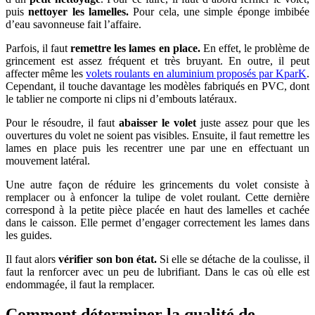
puis
nettoyer les lamelles.
Pour cela, une simple éponge imbibée
d’eau savonneuse fait l’affaire.
Parfois, il faut
remettre les lames en place.
En effet, le problème de
grincement est assez fréquent et très bruyant. En outre, il peut
affecter même les
volets roulants en aluminium proposés par KparK
.
Cependant, il touche davantage les modèles fabriqués en PVC, dont
le tablier ne comporte ni clips ni d’embouts latéraux.
Pour le résoudre, il faut
abaisser le volet
juste assez pour que les
ouvertures du volet ne soient pas visibles. Ensuite, il faut remettre les
lames en place puis les recentrer une par une en effectuant un
mouvement latéral.
Une autre façon de réduire les grincements du volet consiste à
remplacer ou à enfoncer la tulipe de volet roulant. Cette dernière
correspond à la petite pièce placée en haut des lamelles et cachée
dans le caisson. Elle permet d’engager correctement les lames dans
les guides.
Il faut alors
vérifier son bon état.
Si elle se détache de la coulisse, il
faut la renforcer avec un peu de lubrifiant. Dans le cas où elle est
endommagée, il faut la remplacer.
Comment déterminer la qualité de