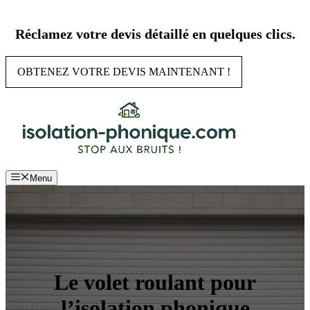
Aller
au
Réclamez votre devis détaillé en quelques clics.
contenu
OBTENEZ VOTRE DEVIS MAINTENANT !
Menu
Le volet roulant pour
l’isolation phonique