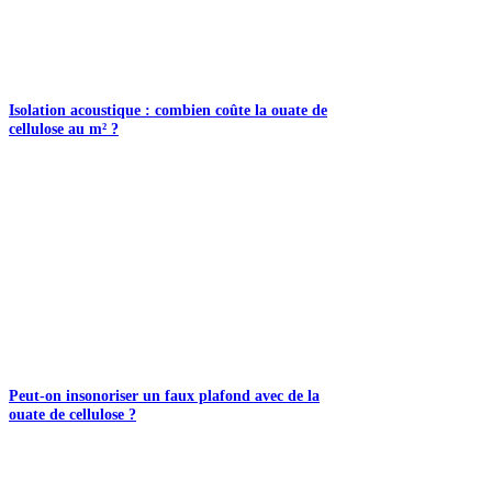
Isolation acoustique : combien coûte la ouate de
cellulose au m² ?
Peut-on insonoriser un faux plafond avec de la
ouate de cellulose ?