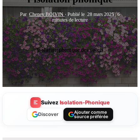
Par
Cheney BOIVIN
·
Publié le
28 mars 2025
|
6
minutes de lecture
Isolation phonique des volets
Suivez
Isolation-Phonique
Ajouter comme
Discover
source préférée