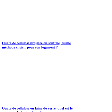
Ouate de cellulose projetée ou soufflée, quelle
méthode choisir pour son logement ?
Ouate de cellulose ou laine de verre, quel est le