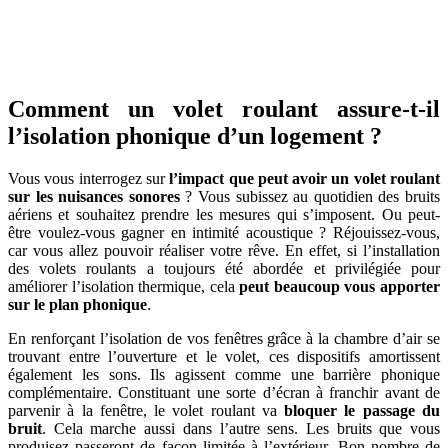
OBTENEZ 3 DEVIS GRATUITES EN 5 MINUTES
POUR FACILITER VOTRE DÉCISION
Comment un volet roulant assure-t-il
l’isolation phonique d’un logement ?
Vous vous interrogez sur
l’impact que peut avoir un volet roulant
sur les nuisances sonores
? Vous subissez au quotidien des bruits
aériens et souhaitez prendre les mesures qui s’imposent. Ou peut-
être voulez-vous gagner en intimité acoustique ? Réjouissez-vous,
car vous allez pouvoir réaliser votre rêve. En effet, si l’installation
des volets roulants a toujours été abordée et privilégiée pour
améliorer l’isolation thermique, cela
peut beaucoup vous apporter
sur le plan phonique
.
En renforçant l’isolation de vos fenêtres grâce à la chambre d’air se
trouvant entre l’ouverture et le volet, ces dispositifs amortissent
également les sons. Ils agissent comme une barrière phonique
complémentaire. Constituant une sorte d’écran à franchir avant de
parvenir à la fenêtre, le volet roulant va
bloquer le passage du
bruit
. Cela marche aussi dans l’autre sens. Les bruits que vous
produisez passeront de façon limitée à l’extérieur. Bon nombre de