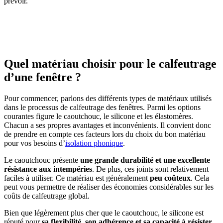
prévoir.
OBTENEZ 3 DEVIS GRATUITES EN 5 MINUTES
POUR FACILITER VOTRE DÉCISION
Quel matériau choisir pour le calfeutrage
d’une fenêtre ?
Pour commencer, parlons des différents types de matériaux utilisés
dans le processus de calfeutrage des fenêtres. Parmi les options
courantes figure le caoutchouc, le silicone et les élastomères.
Chacun a ses propres avantages et inconvénients. Il convient donc
de prendre en compte ces facteurs lors du choix du bon matériau
pour vos besoins d’
isolation phonique
.
Le caoutchouc présente
une grande durabilité et une excellente
résistance aux intempéries
. De plus, ces joints sont relativement
faciles à utiliser. Ce matériau est généralement
peu coûteux
. Cela
peut vous permettre de réaliser des économies considérables sur les
coûts de calfeutrage global.
Bien que légèrement plus cher que le caoutchouc, le silicone est
réputé pour
sa flexibilité, son adhérence et sa capacité à résister