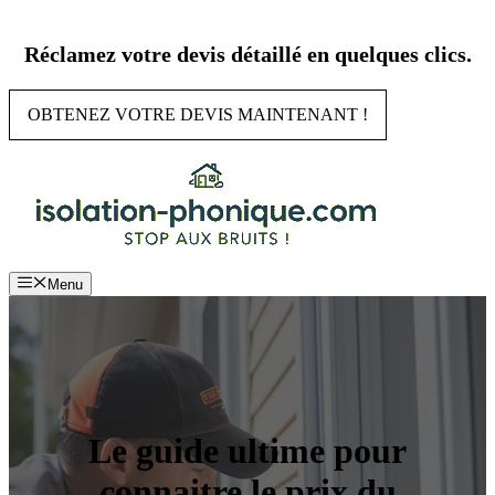
Aller
au
Réclamez votre devis détaillé en quelques clics.
contenu
OBTENEZ VOTRE DEVIS MAINTENANT !
Menu
Le guide ultime pour
connaitre le prix du