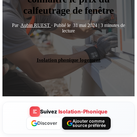
calfeutrage de fenêtre
Par
Aubin RUEST
·
Publié le
31 mai 2024
|
3 minutes de
lecture
Isolation phonique logement
Suivez
Isolation-Phonique
Ajouter comme
Discover
source préférée