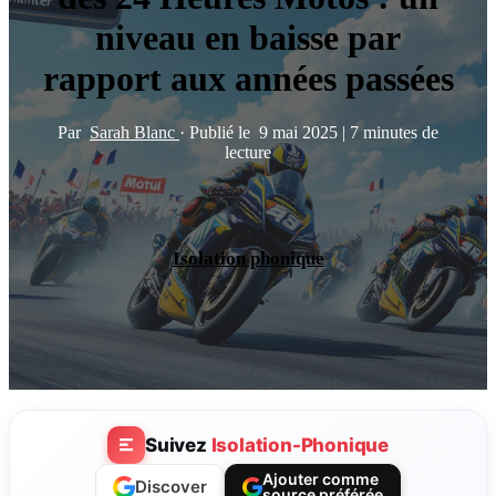
niveau en baisse par
rapport aux années passées
Par
Sarah Blanc
·
Publié le
9 mai 2025
|
7 minutes de
lecture
Isolation phonique
Suivez
Isolation-Phonique
Ajouter comme
Discover
source préférée