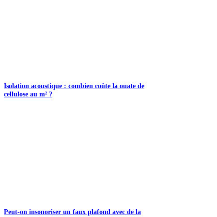
Isolation acoustique : combien coûte la ouate de
cellulose au m² ?
Peut-on insonoriser un faux plafond avec de la