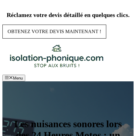
Aller
au
Réclamez votre devis détaillé en quelques clics.
contenu
OBTENEZ VOTRE DEVIS MAINTENANT !
Menu
Les nuisances sonores lors
des 24 Heures Motos : un