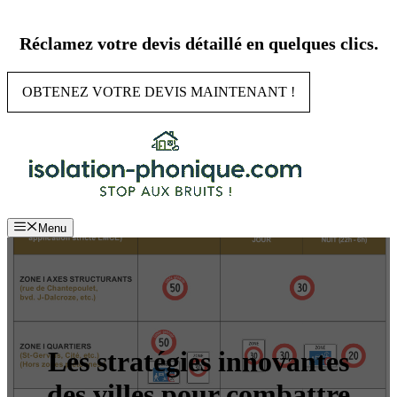
Aller
au
Réclamez votre devis détaillé en quelques clics.
contenu
OBTENEZ VOTRE DEVIS MAINTENANT !
Menu
Les stratégies innovantes
des villes pour combattre