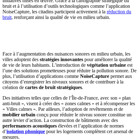
initiatives mises en œuvre. Grâce à la cartographie stratégique du
bruit et à l’utilisation d’outils technologiques comme l’application
NoiseCapture, les citadins participent activement à la
réduction du
bruit
, renforçant ainsi la qualité de vie en milieu urbain.
OBTENEZ 3 DEVIS GRATUITES EN 5 MINUTES
POUR FACILITER VOTRE DÉCISION
Face à l’augmentation des nuisances sonores en milieu urbain, les
villes adoptent des
stratégies innovantes
pour améliorer la qualité
de vie de leurs habitants. L’introduction de
végétation urbaine
est
l’une des solutions prometteuses pour réduire la pollution sonore. De
plus, l’utilisation d’applications comme
NoiseCapture
permet aux
citoyens d’enregistrer les niveaux sonores et de contribuer à la
création de
cartes de bruit stratégiques
.
Des initiatives telles que celles de l’Île-de-France, avec son « plan
anti-bruit », visent à créer des « zones calmes » et à récompenser les
« Villes calmes ». Par ailleurs, l’adoption de revêtements et de
mobilier urbain
conçu pour réduire le niveau sonore constitue un
autre levier d’action. La construction de bâtiments avec des
performances acoustiques
élevées et l’application de normes
d’
isolation phonique
pour les logements complètent cet arsenal de
mesures.