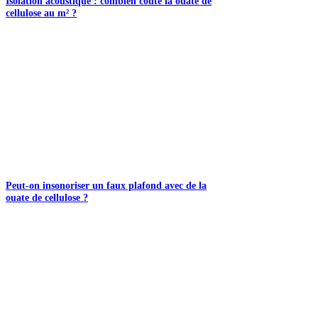
Isolation acoustique : combien coûte la ouate de
cellulose au m² ?
Peut-on insonoriser un faux plafond avec de la
ouate de cellulose ?