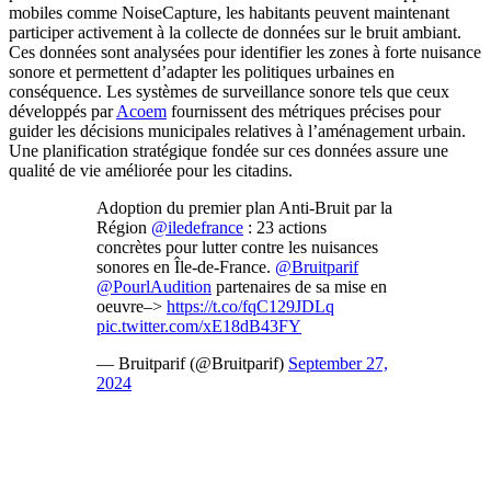
mobiles comme NoiseCapture, les habitants peuvent maintenant
participer activement à la collecte de données sur le bruit ambiant.
Ces données sont analysées pour identifier les zones à forte nuisance
sonore et permettent d’adapter les politiques urbaines en
conséquence. Les systèmes de surveillance sonore tels que ceux
développés par
Acoem
fournissent des métriques précises pour
guider les décisions municipales relatives à l’aménagement urbain.
Une planification stratégique fondée sur ces données assure une
qualité de vie améliorée pour les citadins.
Adoption du premier plan Anti-Bruit par la
Région
@iledefrance
: 23 actions
concrètes pour lutter contre les nuisances
sonores en Île-de-France.
@Bruitparif
@PourlAudition
partenaires de sa mise en
oeuvre–>
https://t.co/fqC129JDLq
pic.twitter.com/xE18dB43FY
— Bruitparif (@Bruitparif)
September 27,
2024
DEMANDEZ 3 DEVIS GRATUITS
COMPARATIFS EN 5 MINUTES. CLIQUEZ ICI