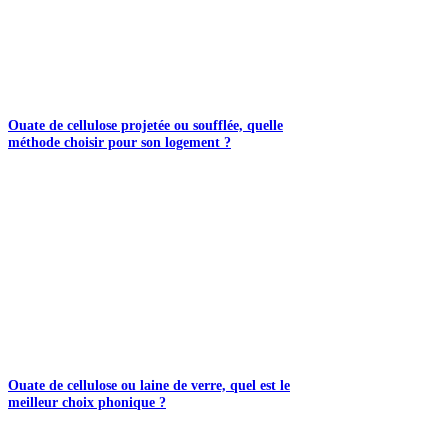
Ouate de cellulose projetée ou soufflée, quelle
méthode choisir pour son logement ?
Ouate de cellulose ou laine de verre, quel est le
meilleur choix phonique ?