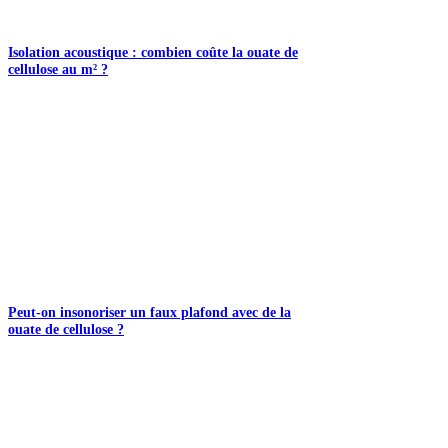
Isolation acoustique : combien coûte la ouate de
cellulose au m² ?
Peut-on insonoriser un faux plafond avec de la
ouate de cellulose ?