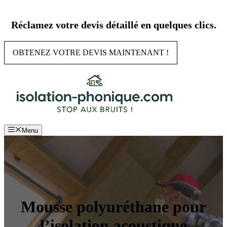
Aller
au
Réclamez votre devis détaillé en quelques clics.
contenu
OBTENEZ VOTRE DEVIS MAINTENANT !
Menu
Mousse polyuréthane pour
l’isolation acoustique