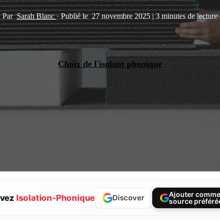
Par
Sarah Blanc
·
Publié le
27 novembre 2025
|
3 minutes de lecture
Choix de l'isolant phonique
Ajouter comm
ivez
Isolation-Phonique
Discover
source préféré