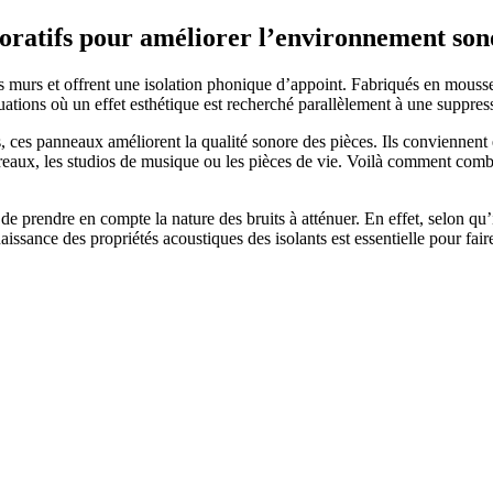
oratifs pour améliorer l’environnement son
es murs et offrent une isolation phonique d’appoint. Fabriqués en mousse 
uations où un effet esthétique est recherché parallèlement à une suppres
s, ces panneaux améliorent la qualité sonore des pièces. Ils conviennent
ureaux, les studios de musique ou les pièces de vie. Voilà comment comb
 prendre en compte la nature des bruits à atténuer. En effet, selon qu’i
issance des propriétés acoustiques des isolants est essentielle pour fai
 DEVIS GRATUITS COMPARATIFS EN 5 MINUTES. CLIQ