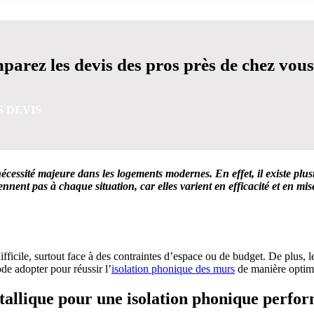
arez les devis des pros près de chez vous
S DEVIS
cessité majeure dans les logements modernes. En effet, il existe plusi
ennent pas à chaque situation, car elles varient en efficacité et en mi
VIS GRATUITES EN 5 MINUTES POUR FACILITER VOTRE
fficile, surtout face à des contraintes d’espace ou de budget. De plus,
e adopter pour réussir l’
isolation phonique des murs
de manière optim
étallique pour une isolation phonique perfo