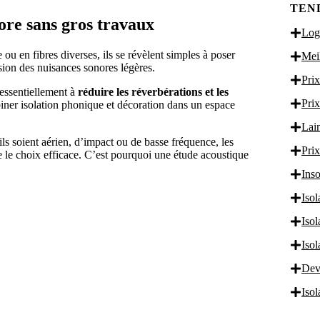
TEN
ore sans gros travaux
Logi
ou en fibres diverses, ils se révèlent simples à poser
Meil
sion des nuisances sonores légères.
Prix
 essentiellement à
réduire les réverbérations et les
Prix
iner isolation phonique et décoration dans un espace
Lain
ls soient aérien, d’impact ou de basse fréquence, les
Prix
re le choix efficace. C’est pourquoi une étude acoustique
Inso
Isol
UEZ ICI
Iso
Iso
Dev
Iso