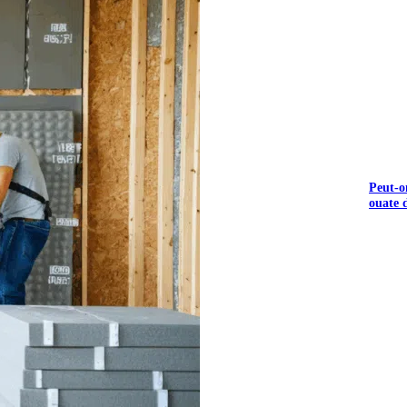
Peut-o
ouate d