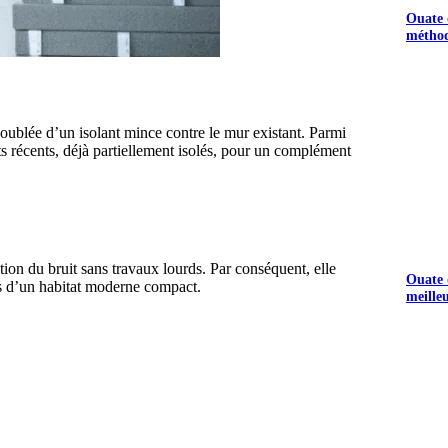
Ouate d
méthod
oublée d’un isolant mince contre le mur existant. Parmi
ts récents, déjà partiellement isolés, pour un complément
S GRATUITS
tion du bruit sans travaux lourds. Par conséquent, elle
Ouate d
ns d’un habitat moderne compact.
meille