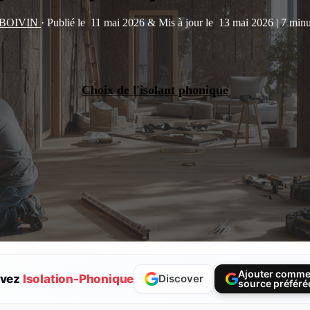
 BOIVIN
·
Publié le
11 mai 2026
&
Mis à jour le
13 mai 2026
|
7 minu
Choix de l'isolant phonique
Ajouter comm
ivez
Isolation-Phonique
Discover
source préféré