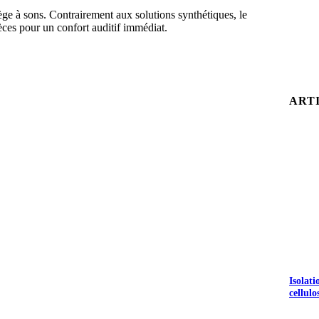
ge à sons. Contrairement aux solutions synthétiques, le
èces pour un confort auditif immédiat.
ART
Isolat
cellulo