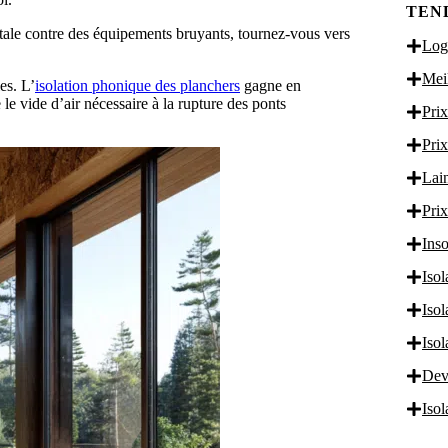
TEN
otale contre des équipements bruyants, tournez-vous vers
Logi
Meil
es. L’
isolation phonique des planchers
gagne en
le vide d’air nécessaire à la rupture des ponts
Prix
Prix
Lain
Prix
Inso
Isol
Iso
Iso
Dev
Iso