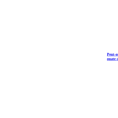
Peut-o
ouate d