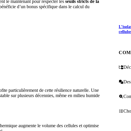
ent le maintenant pour respecter les
seuils stricts de la
bénéficie d’un bonus spécifique dans le calcul du
L’isol
cellulo
COM
Décr
Des 
fite particulièrement de cette résilience naturelle. Une
 stable sur plusieurs décennies, même en milieu humide
Cons
Choi
thermique augmente le volume des cellules et optimise
i.