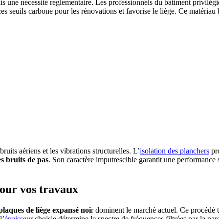
is une nécessité réglementaire. Les professionnels du bâtiment privilégi
s seuils carbone pour les rénovations et favorise le liège. Ce matériau 
ruits aériens et les vibrations structurelles. L’
isolation des planchers
pro
es bruits de pas
. Son caractère imputrescible garantit une performance
 pour vos travaux
plaques de liège expansé noi
r dominent le marché actuel. Ce procédé 
l’
épaisseur
choisie détermine le spectre de fréquences filtrées par la paro