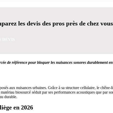
arez les devis des pros près de chez vous
S DEVIS
urcée de référence pour bloquer les nuisances sonores durablement en
VIS GRATUITES EN 5 MINUTES POUR FACILITER VOTRE
osés aux nuisances urbaines. Grâce à sa structure cellulaire, le chêne-l
atériau biosourcé séduit par ses performances acoustiques que par son b
au durable.
liège en 2026