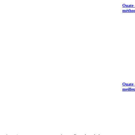
Ouate d
méthod
Ouate d
meille