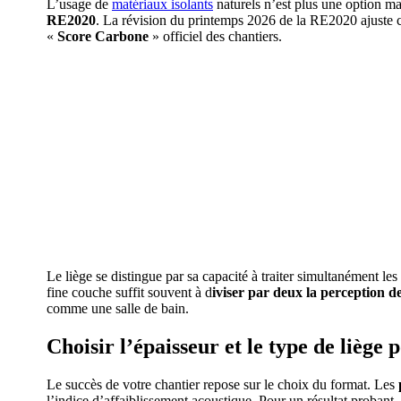
L’usage de
matériaux isolants
naturels n’est plus une option ma
RE2020
. La révision du printemps 2026 de la RE2020 ajuste ce
«
Score Carbone
» officiel des chantiers.
Le liège se distingue par sa capacité à traiter simultanément les b
fine couche suffit souvent à d
iviser par deux la perception d
comme une salle de bain.
Choisir l’épaisseur et le type de liège
Le succès de votre chantier repose sur le choix du format. Les
l’indice d’affaiblissement acoustique. Pour un résultat probant, 