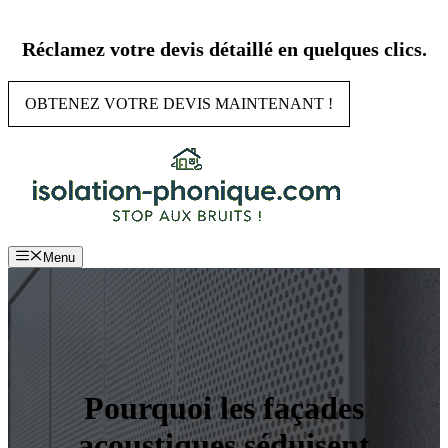
Aller
au
Réclamez votre devis détaillé en quelques clics.
contenu
OBTENEZ VOTRE DEVIS MAINTENANT !
Menu
Pourquoi les façades
acoustiques séduisent