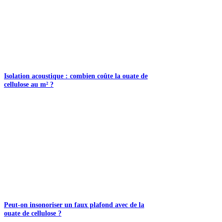
Isolation acoustique : combien coûte la ouate de
cellulose au m² ?
Peut-on insonoriser un faux plafond avec de la
ouate de cellulose ?