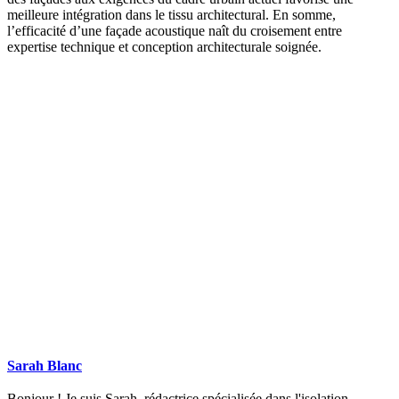
meilleure intégration dans le tissu architectural. En somme,
l’efficacité d’une façade acoustique naît du croisement entre
expertise technique et conception architecturale soignée.
DEMANDEZ 3 DEVIS GRATUITS
COMPARATIFS EN 5 MINUTES. CLIQUEZ ICI
Sarah Blanc
Bonjour ! Je suis Sarah, rédactrice spécialisée dans l'isolation