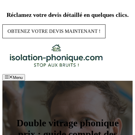
Aller
au
Réclamez votre devis détaillé en quelques clics.
contenu
OBTENEZ VOTRE DEVIS MAINTENANT !
Menu
Double vitrage phonique
prix : guide complet des