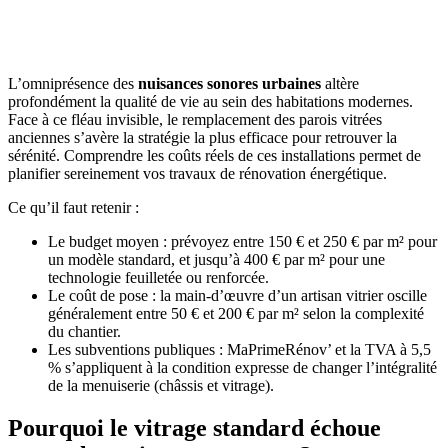
OBTENEZ 3 DEVIS GRATUITES EN 5 MINUTES
POUR FACILITER VOTRE DÉCISION
L’omniprésence des
nuisances sonores urbaines
altère
profondément la qualité de vie au sein des habitations modernes.
Face à ce fléau invisible, le remplacement des parois vitrées
anciennes s’avère la stratégie la plus efficace pour retrouver la
sérénité. Comprendre les coûts réels de ces installations permet de
planifier sereinement vos travaux de rénovation énergétique.
Ce qu’il faut retenir :
Le budget moyen : prévoyez entre 150 € et 250 € par m² pour
un modèle standard, et jusqu’à 400 € par m² pour une
technologie feuilletée ou renforcée.
Le coût de pose : la main-d’œuvre d’un artisan vitrier oscille
généralement entre 50 € et 200 € par m² selon la complexité
du chantier.
Les subventions publiques : MaPrimeRénov’ et la TVA à 5,5
% s’appliquent à la condition expresse de changer l’intégralité
de la menuiserie (châssis et vitrage).
Pourquoi le vitrage standard échoue