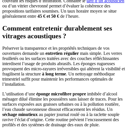
couvrant les risques d’infiltration. Connaître le
tarif d’un acousticien
ou d’un vitrier chevronné permet d’évaluer la cohérence des
propositions tarifaires soumises. Un taux horaire moyen se situe
généralement entre
45 € et 50 €
de l’heure.
Comment entretenir durablement ses
vitrages acoustiques ?
Préserver la transparence et les propriétés techniques de vos
ouvertures demande un
entretien régulier
mais simple. Les verres
feuilletés ou les surfaces traitées avec des couches réfléchissantes
interdisent l’usage de produits abrasifs. Les éponges rugueuses
provoquent des micro-rayures irréversibles qui altèrent la visibilité et
fragilisent la structure
à long terme
. Un nettoyage méthodique
trimestriel suffit pour maintenir les performances optimales de
l’installation.
L’utilisation d’une
éponge microfibre propre
imbibée d’alcool
ménager dilué élimine les poussières sans laisser de traces. Pour les
surfaces exposées aux graisses urbaines ou à la pollution routière,
l’eau chaude savonneuse dissout efficacement les résidus. Un
séchage minutieux
au papier journal roulé ou à la raclette souple
ravive l’éclat d’origine. Cette routine prévient l’encrassement des
profilés et des systèmes de drainage des eaux de pluie.