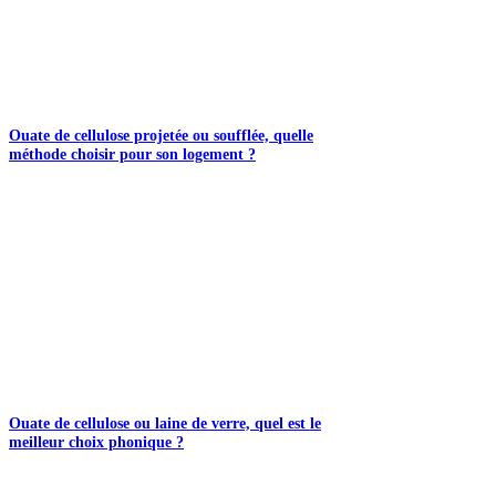
Ouate de cellulose projetée ou soufflée, quelle
méthode choisir pour son logement ?
Ouate de cellulose ou laine de verre, quel est le
meilleur choix phonique ?