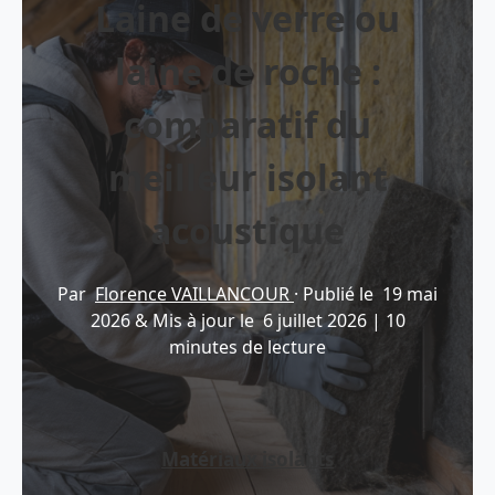
Laine de verre ou
laine de roche :
comparatif du
meilleur isolant
acoustique
Par
Florence VAILLANCOUR
·
Publié le
19 mai
2026
&
Mis à jour le
6 juillet 2026
|
10
minutes de lecture
Matériaux isolants