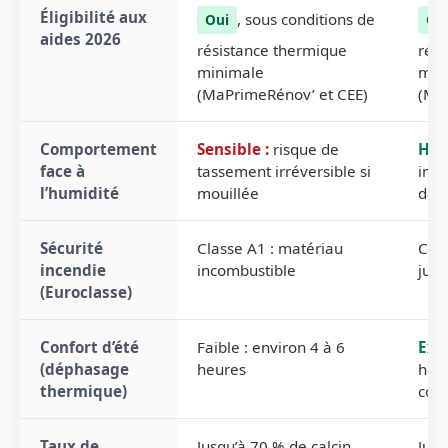
Éligibilité aux
, sous conditions de
Oui
Ou
aides 2026
résistance thermique
rési
minimale
min
(MaPrimeRénov’ et CEE)
(Ma
Comportement
Sensible :
risque de
Hyd
face à
tassement irréversible si
impu
l’humidité
mouillée
dan
Sécurité
Classe A1 : matériau
Clas
incendie
incombustible
jusq
(Euroclasse)
Confort d’été
Faible : environ 4 à 6
Exce
(déphasage
heures
heur
thermique)
com
Taux de
Jusqu’à 70 % de calcin
Jusq