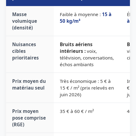
Masse
Faible à moyenne :
15 à
Élev
volumique
50 kg/m³
à 1
(densité)
Nuisances
Bruits aériens
Brui
cibles
intérieurs :
voix,
vibr
prioritaires
télévision, conversations,
circ
échos ambiants
Prix moyen du
Très économique : 5 € à
Inte
matériau seul
15 € / m² (prix relevés en
€ / 
juin 2026)
juin
Prix moyen
35 € à 60 € / m²
40 €
pose comprise
(RGE)