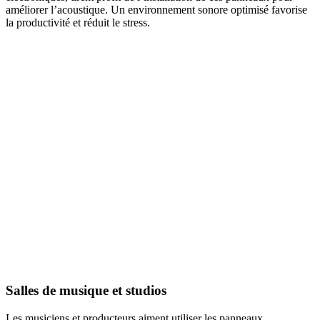
améliorer l’acoustique. Un environnement sonore optimisé favorise
la productivité et réduit le stress.
AVEZ-VOUS DES PROJETS DE
CONSTRUCTION? BENEFICIEZ DES 3 DEVIS
GRATUITS
Salles de musique et studios
Les musiciens et producteurs aiment utiliser les panneaux