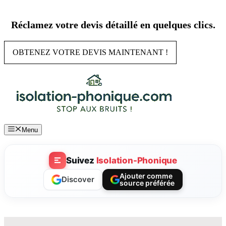
Aller
au
Réclamez votre devis détaillé en quelques clics.
contenu
OBTENEZ VOTRE DEVIS MAINTENANT !
Menu
Suivez
Isolation-Phonique
Ajouter comme
Discover
source préférée