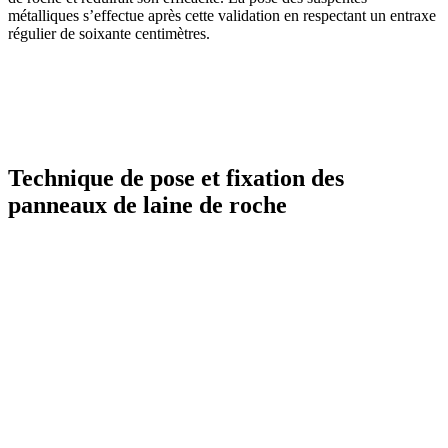
métalliques s’effectue après cette validation en respectant un entraxe
régulier de soixante centimètres.
AVEZ-VOUS DES PROJETS DE
CONSTRUCTION? BENEFICIEZ DES 3 DEVIS
GRATUITS
Technique de pose et fixation des
panneaux de laine de roche