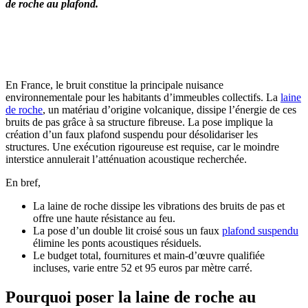
de roche
au plafond.
OBTENEZ 3 DEVIS GRATUITES EN 5 MINUTES
POUR FACILITER VOTRE DÉCISION
En France, le bruit constitue la principale nuisance
environnementale pour les habitants d’immeubles collectifs. La
laine
de roche
, un matériau d’origine volcanique, dissipe l’énergie de ces
bruits de pas grâce à sa structure fibreuse. La pose implique la
création d’un faux plafond suspendu pour désolidariser les
structures. Une exécution rigoureuse est requise, car le moindre
interstice annulerait l’atténuation acoustique recherchée.
En bref,
La laine de roche dissipe les vibrations des bruits de pas et
offre une haute résistance au feu.
La pose d’un double lit croisé sous un faux
plafond suspendu
élimine les ponts acoustiques résiduels.
Le budget total, fournitures et main-d’œuvre qualifiée
incluses, varie entre 52 et 95 euros par mètre carré.
Pourquoi poser la laine de roche au