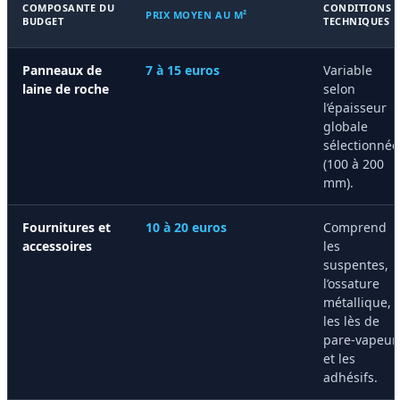
COMPOSANTE DU
CONDITIONS
PRIX MOYEN AU M²
BUDGET
TECHNIQUES
Panneaux de
7 à 15 euros
Variable
laine de roche
selon
l’épaisseur
globale
sélectionnée
(100 à 200
mm).
Fournitures et
10 à 20 euros
Comprend
accessoires
les
suspentes,
l’ossature
métallique,
les lès de
pare-vapeur
et les
adhésifs.