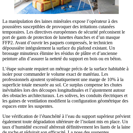
La manipulation des laines minérales expose l’opérateur à des
poussières susceptibles de provoquer des irritations cutanées
temporaires. Les directives européennes de sécurité préconisent le
port de gants de protection de lunettes étanches et d’un masque
FFP2. Avant d’ouvrir les paquets compressés, le technicien
dépoussière intégralement la surface du plafond existant. Un
brossage minutieux élimine les résidus de plâtre et d’ancienne
peinture afin d’assurer la netteté du support en bois ou en béton.
L’étape suivante requiert un métrage précis de la surface habitable à
isoler pour commander le volume exact de matériau. Les
professionnels ajoutent systématiquement une marge de 10% à la
superficie totale mesurée au sol. Ce surplus compense les chutes
inévitables lors des découpes longitudinales et l’ajustement autour
des obstacles architecturaux. Les solives, les conduits électriques et
les gaines de ventilation modifient la configuration géométrique des
espaces entre les suspentes.
Une vérification de l’étanchéité à l’eau du support supérieur prévient
également toute dégradation ultérieure de l’isolant mis en place. Un
taux d’humidité excessif altérerait définitivement les liants de la laine
de roche et réduirait son efficacité. La pose des suspentes