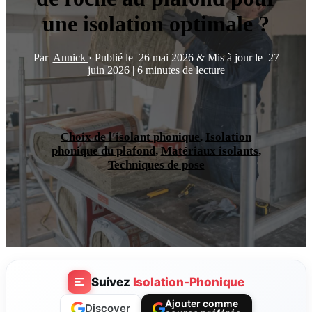
une isolation optimale ?
Par
Annick
·
Publié le
26 mai 2026
&
Mis à jour le
27
juin 2026
|
6 minutes de lecture
Choix de l'isolant phonique
,
Isolation
phonique du plafond
,
Matériaux isolants
,
Techniques de pose
Suivez
Isolation-Phonique
Ajouter comme
Discover