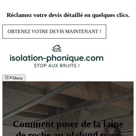
Aller
au
Réclamez votre devis détaillé en quelques clics.
contenu
OBTENEZ VOTRE DEVIS MAINTENANT !
Menu
Comment poser de la laine
de roche au plafond pour