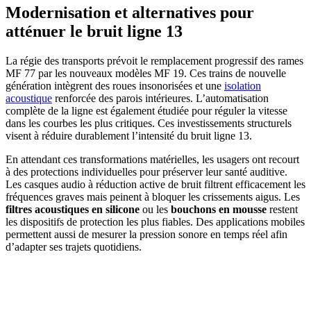
Modernisation et alternatives pour
atténuer le bruit ligne 13
La régie des transports prévoit le remplacement progressif des rames
MF 77 par les nouveaux modèles MF 19. Ces trains de nouvelle
génération intègrent des roues insonorisées et une
isolation
acoustique
renforcée des parois intérieures. L’automatisation
complète de la ligne est également étudiée pour réguler la vitesse
dans les courbes les plus critiques. Ces investissements structurels
visent à réduire durablement l’intensité du bruit ligne 13.
En attendant ces transformations matérielles, les usagers ont recourt
à des protections individuelles pour préserver leur santé auditive.
Les casques audio à réduction active de bruit filtrent efficacement les
fréquences graves mais peinent à bloquer les crissements aigus. Les
filtres acoustiques en silicone
ou les
bouchons en mousse
restent
les dispositifs de protection les plus fiables. Des applications mobiles
permettent aussi de mesurer la pression sonore en temps réel afin
d’adapter ses trajets quotidiens.
AVEZ-VOUS DES PROJETS DE
CONSTRUCTION? BENEFICIEZ DES 3 DEVIS
GRATUITS