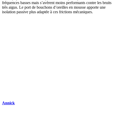
fréquences basses mais s’avèrent moins performants contre les bruits
très aigus. Le port de bouchons d’oreilles en mousse apporte une
isolation passive plus adaptée à ces frictions mécaniques.
DEMANDEZ 3 DEVIS GRATUITS
COMPARATIFS EN 5 MINUTES. CLIQUEZ ICI
Annick