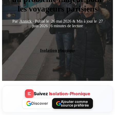
les voyageurs parisiens
Par
Annick
·
Publié le
26 mai 2026
&
Mis à jour le
27
juin 2026
|
6 minutes de lecture
Isolation phonique
Suivez
Isolation-Phonique
Ajouter comme
Discover
source préférée