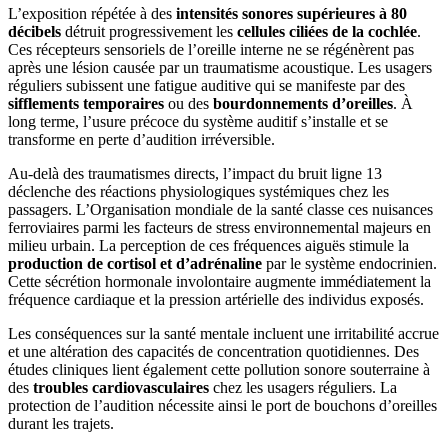
L’exposition répétée à des
intensités sonores supérieures à 80
décibels
détruit progressivement les
cellules ciliées de la cochlée
.
Ces récepteurs sensoriels de l’oreille interne ne se régénèrent pas
après une lésion causée par un traumatisme acoustique. Les usagers
réguliers subissent une fatigue auditive qui se manifeste par des
sifflements temporaires
ou des
bourdonnements d’oreilles
. À
long terme, l’usure précoce du système auditif s’installe et se
transforme en perte d’audition irréversible.
Au-delà des traumatismes directs, l’impact du bruit ligne 13
déclenche des réactions physiologiques systémiques chez les
passagers. L’Organisation mondiale de la santé classe ces nuisances
ferroviaires parmi les facteurs de stress environnemental majeurs en
milieu urbain. La perception de ces fréquences aiguës stimule la
production de cortisol et d’adrénaline
par le système endocrinien.
Cette sécrétion hormonale involontaire augmente immédiatement la
fréquence cardiaque et la pression artérielle des individus exposés.
Les conséquences sur la santé mentale incluent une irritabilité accrue
et une altération des capacités de concentration quotidiennes. Des
études cliniques lient également cette pollution sonore souterraine à
des
troubles cardiovasculaires
chez les usagers réguliers. La
protection de l’audition nécessite ainsi le port de bouchons d’oreilles
durant les trajets.