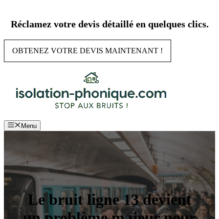
Aller
au
Réclamez votre devis détaillé en quelques clics.
contenu
OBTENEZ VOTRE DEVIS MAINTENANT !
Menu
Le bruit ligne 13 devient
un problème majeur pour