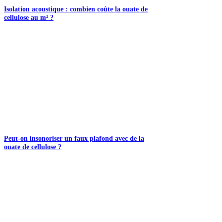
Isolation acoustique : combien coûte la ouate de
cellulose au m² ?
Peut-on insonoriser un faux plafond avec de la
ouate de cellulose ?