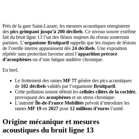
OBTENEZ 3 DEVIS GRATUITES EN 5 MINUTES
POUR FACILITER VOTRE DÉCISION
Près de la gare Saint-Lazare, les mesures acoustiques enregistrent
des
pics grimpant jusqu’à 200 décibels
. Ce niveau sonore extrême
fait du bruit ligne 13 l’un des fléaux majeurs du réseau souterrain
parisien. L’
organisme Bruitparif
rappelle que les risques de lésions
de l’oreille interne apparaissent dès
24 décibels
. Une exposition
répétée sans protection favorise ainsi l’
apparition précoce
d’acouphènes
ou d’une fatigue auditive chronique.
En bref,
Le frottement des rames
MF 77
génère des pics acoustiques
de
102 décibels
validés par l’organisme
Bruitparif
.
Cette pollution sonore détruit les
cellules ciliées de la cochlée
,
provoquant des
acouphènes
et un stress chronique.
L’autorité
Île-de-France Mobilités
prévoit d’introduire les
rames
MF 19
en
2027
pour
12 millions d’euros
l’unité.
Origine mécanique et mesures
acoustiques du bruit ligne 13