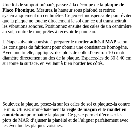
Une fois le support préparé, passez à la découpe de la
plaque de
Placo Phonique
. Mesurez la hauteur sous plafond et retirez
systématiquement un centimètre. Ce jeu est indispensable pour éviter
que la plaque ne touche directement le sol dur, ce qui transmettrait
les vibrations sonores. Positionnez ensuite des cales de un centimètre
au sol, contre le mur, prêtes à recevoir le panneau.
L’étape suivante consiste à préparer le mortier
adhésif MAP
selon
les consignes du fabricant pour obtenir une consistance homogène.
Avec une truelle, appliquez des plots de colle d’environ 10 cm de
diamètre directement au dos de la plaque. Espacez-les de 30 à 40 cm
sur toute la surface, en veillant à bien border les côtés.
AVEZ-VOUS DES PROJETS DE
CONSTRUCTION? BENEFICIEZ DES 3 DEVIS
GRATUITS
Soulevez la plaque, posez-la sur les cales de sol et plaquez-la contre
le mur. Utilisez immédiatement la
règle de maçon
et le
maillet en
caoutchouc
pour battre la plaque. Ce geste permet d’écraser les
plots de MAP, d’ajuster la planéité et de l’aligner parfaitement avec
les éventuelles plaques voisines.