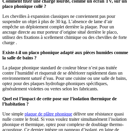
Comment fixer une charge lourde, comme un écran TV, sur un
placo phonique collé ?
Les chevilles à expansion classiques ne conviennent pas pour
suspendre un objet à plus de 30 kg. L’absence de lame d’air
empêche un déploiement complet derrière la plaque. Pour un
ancrage directe au mur porteur d’origine situé derrière le placo,
utilisez des fixations à scellement chimique ou des chevilles de forte
charge .
Existe-t-il un placo phonique adapté aux pièces humides comme
la salle de bains ?
La plaque phonique standard de couleur bleue n’est pas traitée
contre l’humidité et risquerait de se détériorer rapidement dans un
environnement saturé d’eau. Pour une cuisine ou une salle de bains,
optez pour des plaques hydrofuge-phoniques spécifiques,
généralement violettes ou vertes selon les fabricants.
Quel est l’impact de cette pose sur l’isolation thermique de
l’habitation ?
Une simple
plaque de plâtre phonique
délivre une résistance quasi
nulle contre le froid. Si vous voulez traiter simultanément l’isolation
phonique et thermique, optez pour complexe de doublage thermo-
acoustique. Ce dernier intègre un panneau d’isolant, en laine de