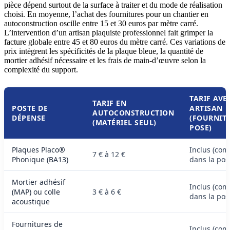
pièce dépend surtout de la surface à traiter et du mode de réalisation
choisi. En moyenne, l’achat des fournitures pour un chantier en
autoconstruction oscille entre 15 et 30 euros par mètre carré.
L’intervention d’un artisan plaquiste professionnel fait grimper la
facture globale entre 45 et 80 euros du mètre carré. Ces variations de
prix intègrent les spécificités de la plaque bleue, la quantité de
mortier adhésif nécessaire et les frais de main-d’œuvre selon la
complexité du support.
TARIF AVE
TARIF EN
POSTE DE
ARTISAN
AUTOCONSTRUCTION
DÉPENSE
(FOURNIT
(MATÉRIEL SEUL)
POSE)
Plaques Placo®
Inclus (com
7 € à 12 €
Phonique (BA13)
dans la pos
Mortier adhésif
Inclus (com
(MAP) ou colle
3 € à 6 €
dans la pos
acoustique
Fournitures de
Inclus (com