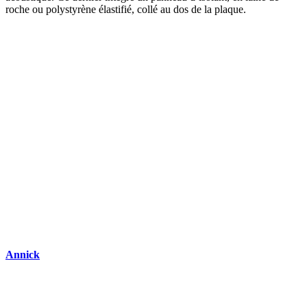
roche ou polystyrène élastifié, collé au dos de la plaque.
DEMANDEZ 3 DEVIS GRATUITS
COMPARATIFS EN 5 MINUTES. CLIQUEZ ICI
Annick