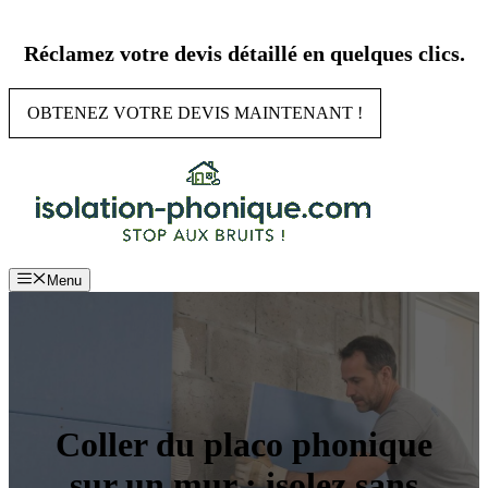
Aller
au
Réclamez votre devis détaillé en quelques clics.
contenu
OBTENEZ VOTRE DEVIS MAINTENANT !
Menu
Coller du placo phonique
sur un mur : isolez sans