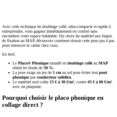
OBTENEZ 3 DEVIS GRATUITES EN 5 MINUTES
POUR FACILITER VOTRE DÉCISION
Avec cette technique de doublage collé, ultra-compacte et rapide à
entreprendre, vous gagnez immédiatement en confort sans
encombrer votre espace habitable. Du choix du matériel aux étapes
de fixation au MAP, découvrez comment réussir cette pose pas à pas
pour retrouver le calme chez vous.
En bref,
Le
Placo® Phonique
installé en
doublage collé
au
MAP
réduit les bruits de
50 %
.
La pose exige un jeu de
1 cm
au sol pour éviter tout
pont
phonique
par
conducteur solidien
.
Le matériel seul coûte
15 € à 30 €/m²
, contre
45 € à 80 €/m²
avec un plaquiste.
Pourquoi choisir le placo phonique en
collage direct ?