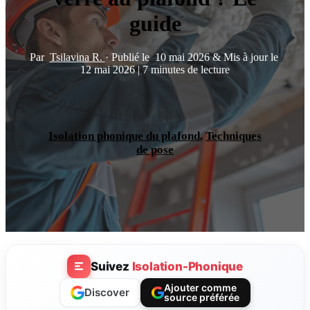
guide
Par
Tsilavina R.
·
Publié le
10 mai 2026
&
Mis à jour le
12 mai 2026
|
7 minutes de lecture
Isolation phonique du plafond
,
Techniques
de pose
Suivez
Isolation-Phonique
Ajouter comme
Discover
source préférée