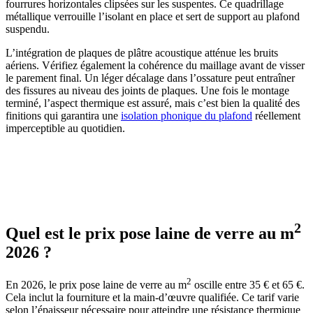
fourrures horizontales clipsées sur les suspentes. Ce quadrillage
métallique verrouille l’isolant en place et sert de support au plafond
suspendu.
L’intégration de plaques de plâtre acoustique atténue les bruits
aériens. Vérifiez également la cohérence du maillage avant de visser
le parement final. Un léger décalage dans l’ossature peut entraîner
des fissures au niveau des joints de plaques. Une fois le montage
terminé, l’aspect thermique est assuré, mais c’est bien la qualité des
finitions qui garantira une
isolation phonique du plafond
réellement
imperceptible au quotidien.
AVEZ-VOUS DES PROJETS DE
CONSTRUCTION? BENEFICIEZ DES 3 DEVIS
GRATUITS
2
Quel est le prix pose laine de verre au m
2026 ?
2
En 2026, le prix pose laine de verre au m
oscille entre 35 € et 65 €.
Cela inclut la fourniture et la main-d’œuvre qualifiée. Ce tarif varie
selon l’épaisseur nécessaire pour atteindre une résistance thermique