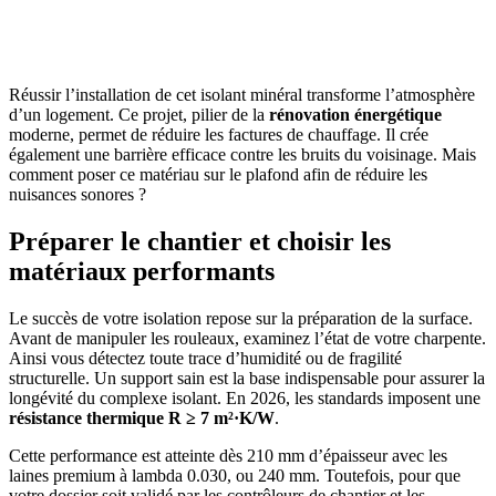
OBTENEZ 3 DEVIS GRATUITES EN 5 MINUTES
POUR FACILITER VOTRE DÉCISION
Réussir l’installation de cet isolant minéral transforme l’atmosphère
d’un logement. Ce projet, pilier de la
rénovation énergétique
moderne, permet de réduire les factures de chauffage. Il crée
également une barrière efficace contre les bruits du voisinage. Mais
comment poser ce matériau sur le plafond afin de réduire les
nuisances sonores ?
Préparer le chantier et choisir les
matériaux performants
Le succès de votre isolation repose sur la préparation de la surface.
Avant de manipuler les rouleaux, examinez l’état de votre charpente.
Ainsi vous détectez toute trace d’humidité ou de fragilité
structurelle. Un support sain est la base indispensable pour assurer la
longévité du complexe isolant. En 2026, les standards imposent une
résistance thermique R ≥ 7 m²·K/W
.
Cette performance est atteinte dès 210 mm d’épaisseur avec les
laines premium à lambda 0.030, ou 240 mm. Toutefois, pour que
votre dossier soit validé par les contrôleurs de chantier et les