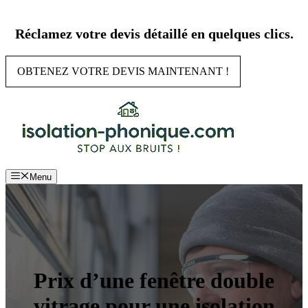
Aller
au
Réclamez votre devis détaillé en quelques clics.
contenu
OBTENEZ VOTRE DEVIS MAINTENANT !
Menu
Prix d’une fenêtre double
vitrage pour une isolation