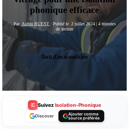
phonique efficace
Par
Aubin RUEST
·
Publié le
2 juillet 2024
|
4 minutes
de lecture
Tarif d'un acousticien
Suivez
Isolation-Phonique
Ajouter comme
Discover
source préférée