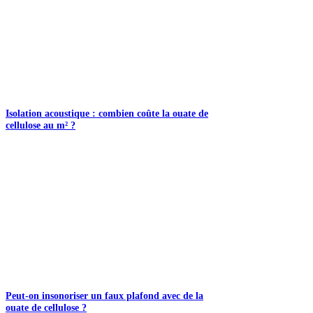
Isolation acoustique : combien coûte la ouate de
cellulose au m² ?
Peut-on insonoriser un faux plafond avec de la
ouate de cellulose ?