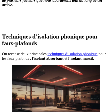
de plusieurs facteurs que nous aborderons tout au long de cet
article.
OBTENEZ 3 DEVIS GRATUITES EN 5 MINUTES
POUR FACILITER VOTRE DÉCISION
Techniques d’isolation phonique pour
faux-plafonds
On recense deux principales
techniques d’isolation phonique
pour
les faux-plafonds :
l’isolant absorbant
et
l’isolant massif
.