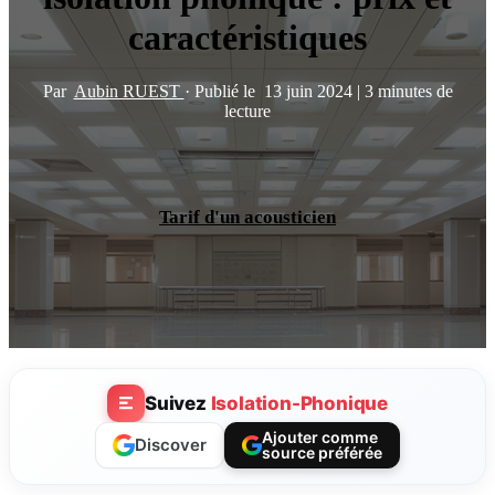
caractéristiques
Par
Aubin RUEST
·
Publié le
13 juin 2024
|
3 minutes de
lecture
Tarif d'un acousticien
Suivez
Isolation-Phonique
Ajouter comme
Discover
source préférée