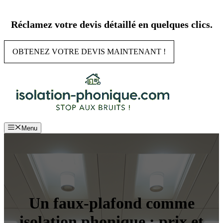
Aller
au
Réclamez votre devis détaillé en quelques clics.
contenu
OBTENEZ VOTRE DEVIS MAINTENANT !
Menu
Un faux-plafond comme
isolation phonique : prix et