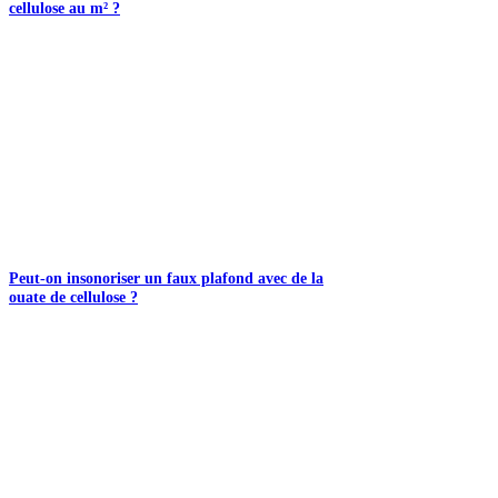
cellulose au m² ?
Peut-on insonoriser un faux plafond avec de la
ouate de cellulose ?