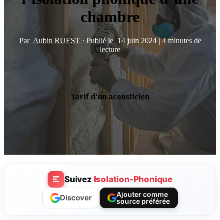
chambre
Par
Aubin RUEST
·
Publié le
14 juin 2024
|
4 minutes de
lecture
Tarif d'un acousticien
Suivez
Isolation-Phonique
Ajouter comme
Discover
source préférée