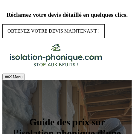
Aller
au
Réclamez votre devis détaillé en quelques clics.
contenu
OBTENEZ VOTRE DEVIS MAINTENANT !
Menu
Guide des prix sur
l’isolation phonique d’une