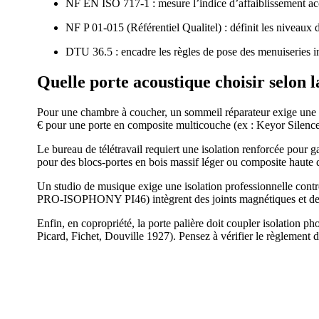
NF EN ISO 717-1 : mesure l’indice d’affaiblissement aco
NF P 01-015 (Référentiel Qualitel) : définit les niveaux d
DTU 36.5 : encadre les règles de pose des menuiseries in
Quelle porte acoustique choisir selon l
Pour une chambre à coucher, un sommeil réparateur exige une p
€ pour une porte en composite multicouche (ex : Keyor Silence o
Le bureau de télétravail requiert une isolation renforcée pour 
pour des blocs-portes en bois massif léger ou composite haute
Un studio de musique exige une isolation professionnelle contr
PRO-ISOPHONY PI46) intègrent des joints magnétiques et des 
Enfin, en copropriété, la porte palière doit coupler isolation 
Picard, Fichet, Douville 1927). Pensez à vérifier le règlement d