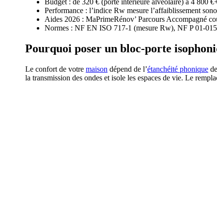
Budget : de 320 € (porte intérieure alvéolaire) à 4 800 
Performance : l’indice Rw mesure l’affaiblissement so
Aides 2026 : MaPrimeRénov’ Parcours Accompagné couvr
Normes : NF EN ISO 717-1 (mesure Rw), NF P 01-015 Qu
Pourquoi poser un bloc-porte isophoni
Le confort de votre
maison
dépend de l’
étanchéité phonique
de
la transmission des ondes et isole les espaces de vie. Le remp