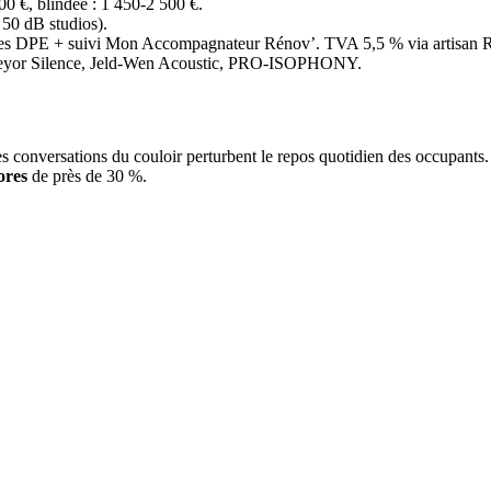
00 €, blindée : 1 450-2 500 €.
50 dB studios).
asses DPE + suivi Mon Accompagnateur Rénov’. TVA 5,5 % via artisan
: Keyor Silence, Jeld-Wen Acoustic, PRO-ISOPHONY.
t les conversations du couloir perturbent le repos quotidien des occupant
ores
de près de 30 %.