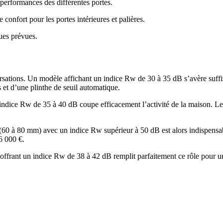
performances des différentes portes.
confort pour les portes intérieures et palières.
ues prévues.
ersations. Un modèle affichant un indice Rw de 30 à 35 dB s’avère suf
 et d’une plinthe de seuil automatique.
indice Rw de 35 à 40 dB coupe efficacement l’activité de la maison. Les 
 (60 à 80 mm) avec un indice Rw supérieur à 50 dB est alors indispensab
6 000 €.
3) offrant un indice Rw de 38 à 42 dB remplit parfaitement ce rôle pour