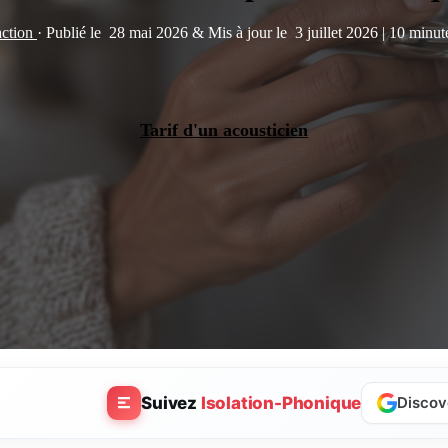
action
·
Publié le
28 mai 2026
&
Mis à jour le
3 juillet 2026
|
10 minute
Tarif d'un acousticien
Suivez
Isolation-Phonique
Discov