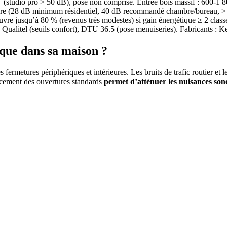
€+ (studio pro > 50 dB), pose non comprise. Entrée bois massif : 600-1 8
nore (28 dB minimum résidentiel, 40 dB recommandé chambre/bureau, > 
e jusqu’à 80 % (revenus très modestes) si gain énergétique ≥ 2 cl
alitel (seuils confort), DTU 36.5 (pose menuiseries). Fabricants 
que dans sa maison ?
s fermetures périphériques et intérieures. Les bruits de trafic routier e
lacement des ouvertures standards
permet d’atténuer les nuisances son