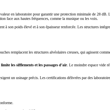
te valeur en laboratoire pour garantir une protection minimale de 28 dB. 
lation face aux hautes fréquences, comme la musique ou les voix.
t à son poids élevé et à son épaisseur renforcée. Les structures intègr
uches remplacent les structures alvéolaires creuses, qui agissent comme
t
limite les sifflements et les passages d’air
. Le moindre espace vide r
igent un usinage précis. Les certifications délivrées par des laboratoir
conforme.