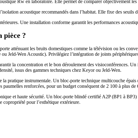
ustique Rw en laboratoire. Elle permet de comparer objectivement les 
’isolation acoustique recommandés dans l’habitat. Elle fixe des seuils de 
térieures. Une installation conforme garantit les performances acoustiq
a pièce ?
orte atténuant les bruits domestiques comme la télévision ou les conv
u Jeld-Wen Acoustic). Privilégiez l’intégration de joints périphériques
garantir la concentration et le bon déroulement des visioconférences. Un 
 densité, issus des gammes techniques chez Keyor ou Jeld-Wen.
e la pratique instrumentale. Un bloc-porte technique multicouche épais
paumelles renforcées, pour un budget conséquent de 2 100 à plus de 
phonique et haute sécurité. Un bloc-porte blindé certifié A2P (BP1 à BP
e copropriété pour l’esthétique extérieure.