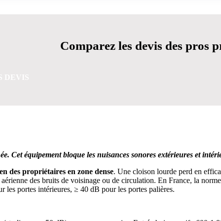
Comparez les devis des pros p
S DEVIS
OBTENEZ 3 DEVIS GRATUITES EN 5 MINUTES PO
ée. Cet équipement bloque les nuisances sonores extérieures et intéri
ien des propriétaires en zone dense
. Une cloison lourde perd en effica
ion aérienne des bruits de voisinage ou de circulation. En France, la n
r les portes intérieures, ≥ 40 dB pour les portes palières.