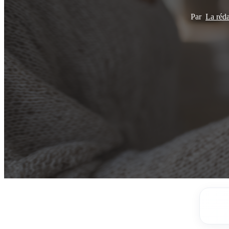
Par
La réd