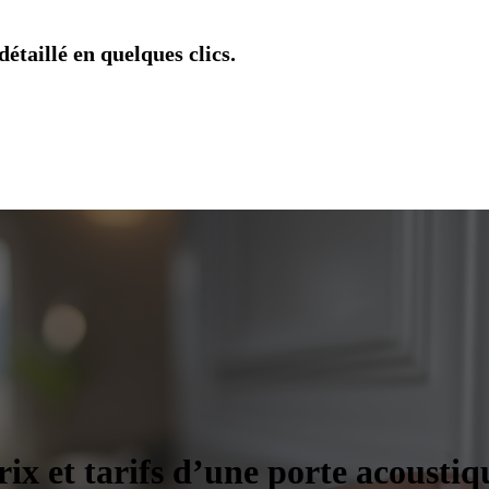
étaillé en quelques clics.
rix et tarifs d’une porte acoustiq