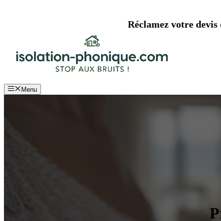
Aller
au
Réclamez votre devis d
contenu
Menu
P