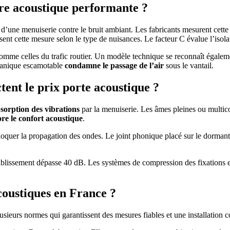
re acoustique performante ?
té d’une menuiserie contre le bruit ambiant. Les fabricants mesurent cet
sent cette mesure selon le type de nuisances. Le facteur C évalue l’iso
omme celles du trafic routier. Un modèle technique se reconnaît égalemen
écanique escamotable
condamne le passage de l’air
sous le vantail.
tent le prix porte acoustique ?
bsorption des vibrations
par la menuiserie. Les âmes pleines ou multico
re le confort acoustique
.
loquer la propagation des ondes. Le joint phonique placé sur le dorman
faiblissement dépasse 40 dB. Les systèmes de compression des fixations ex
coustiques en France ?
sieurs normes qui garantissent des mesures fiables et une installation 