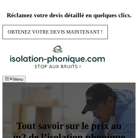
Aller
au
Réclamez votre devis détaillé en quelques clics.
contenu
OBTENEZ VOTRE DEVIS MAINTENANT !
Menu
Tout savoir sur le prix au
m2 de l’isolation phonique