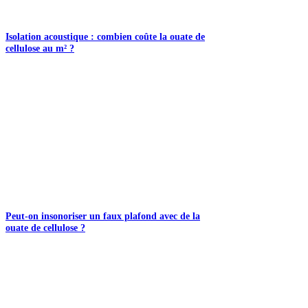
Isolation acoustique : combien coûte la ouate de
cellulose au m² ?
Peut-on insonoriser un faux plafond avec de la
ouate de cellulose ?