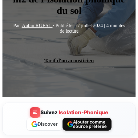
du sol
Par
Aubin RUEST
·
Publié le
17 juillet 2024
|
4 minutes
de lecture
Tarif d'un acousticien
Suivez
Isolation-Phonique
Ajouter comme
Discover
source préférée