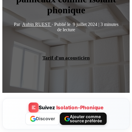
phonique
Par
Aubin RUEST
·
Publié le
9 juillet 2024
|
3 minutes
de lecture
Tarif d'un acousticien
Suivez
Isolation-Phonique
Ajouter comme
Discover
source préférée