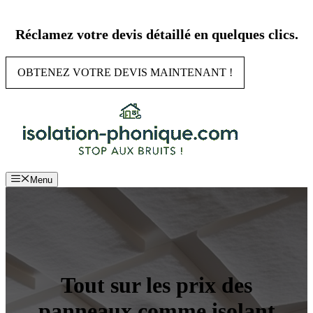
Aller
au
Réclamez votre devis détaillé en quelques clics.
contenu
OBTENEZ VOTRE DEVIS MAINTENANT !
Menu
Tout sur les prix des
panneaux comme isolant