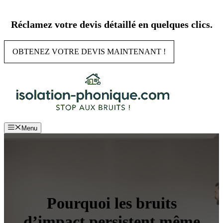
Aller
au
Réclamez votre devis détaillé en quelques clics.
contenu
OBTENEZ VOTRE DEVIS MAINTENANT !
Menu
Pourquoi les bruits
d’impact persistent même