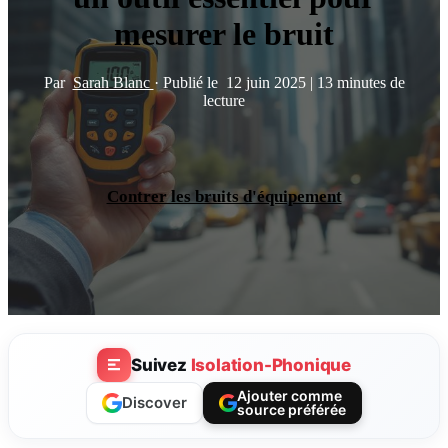
mesurer le bruit
Par
Sarah Blanc
·
Publié le
12 juin 2025
|
13 minutes de
lecture
Contrer les bruits d'équipement
Suivez
Isolation-Phonique
Ajouter comme
Discover
source préférée