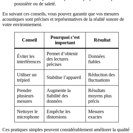
poussière ou de saleté.
En suivant ces conseils, vous pouvez garantir que vos mesures
acoustiques sont précises et représentatives de la réalité sonore de
votre environnement.
Pourquoi c’est
Conseil
Résultat
important
Permet d’obtenir
Éviter les
Données
des lectures
interférences
fiables
précises
Utiliser un
Réduction des
Stabilise l’appareil
trépied
fluctuations
Prendre
Augmente la
Résultats
plusieurs
fiabilité des
moyens plus
mesures
données
précis
Nettoyer le
Empêche les
Mesures
microphone
distorsions
exactes
Ces pratiques simples peuvent considérablement améliorer la qualité