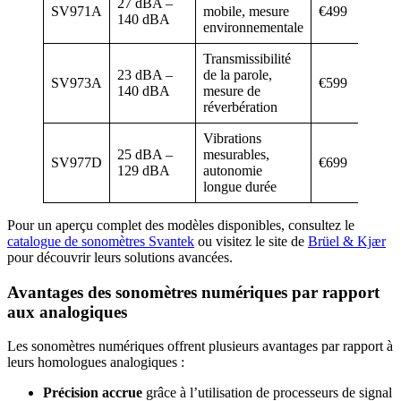
27 dBA –
SV971A
mobile, mesure
€499
140 dBA
environnementale
Transmissibilité
23 dBA –
de la parole,
SV973A
€599
140 dBA
mesure de
réverbération
Vibrations
25 dBA –
mesurables,
SV977D
€699
129 dBA
autonomie
longue durée
Pour un aperçu complet des modèles disponibles, consultez le
catalogue de sonomètres Svantek
ou visitez le site de
Brüel & Kjær
pour découvrir leurs solutions avancées.
Avantages des sonomètres numériques par rapport
aux analogiques
Les sonomètres numériques offrent plusieurs avantages par rapport à
leurs homologues analogiques :
Précision accrue
grâce à l’utilisation de processeurs de signal