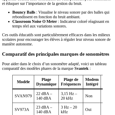
et éduquer sur l’importance de la gestion du bruit.
Bouncy Balls
: Visualise le niveau sonore par des balles qui
rebondissent en fonction du bruit ambiant.
Classroom Noise O Meter
: Indicateur coloré réagissant en
temps réel aux variations sonores.
Ces outils éducatifs sont particulièrement efficaces dans les milieux
scolaires pour encourager les élèves à réguler leur niveau sonore de
manière autonome.
Comparatif des principales marques de sonomètres
Pour aider dans le choix d’un sonomètre adapté, voici un tableau
comparatif des modèles phares de la marque
Svantek
:
Plage
Plage de
Modem
Modèle
Auton
Dynamique
Fréquences
Intégré
22 dBA –
3,15 Hz –
SVAN979
Non
8h – 1
140 dBA
20 kHz
23 dBA –
3 Hz – 20
SV973A
Oui
Plus d
140 dBA
kHz