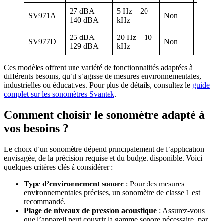
27 dBA –
5 Hz – 20
SV971A
Non
16h – 
140 dBA
kHz
25 dBA –
20 Hz – 10
SV977D
Non
20h – 
129 dBA
kHz
Ces modèles offrent une variété de fonctionnalités adaptées à
différents besoins, qu’il s’agisse de mesures environnementales,
industrielles ou éducatives. Pour plus de détails, consultez le
guide
complet sur les sonomètres Svantek
.
Comment choisir le sonomètre adapté à
vos besoins ?
Le choix d’un sonomètre dépend principalement de l’application
envisagée, de la précision requise et du budget disponible. Voici
quelques critères clés à considérer :
Type d’environnement sonore
: Pour des mesures
environnementales précises, un sonomètre de classe 1 est
recommandé.
Plage de niveaux de pression acoustique
: Assurez-vous
que l’appareil peut couvrir la gamme sonore nécessaire, par