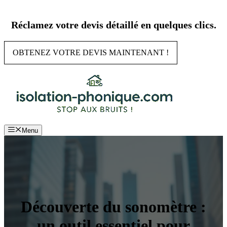
Aller
au
Réclamez votre devis détaillé en quelques clics.
contenu
OBTENEZ VOTRE DEVIS MAINTENANT !
Menu
Découverte du sonomètre :
un outil essentiel pour