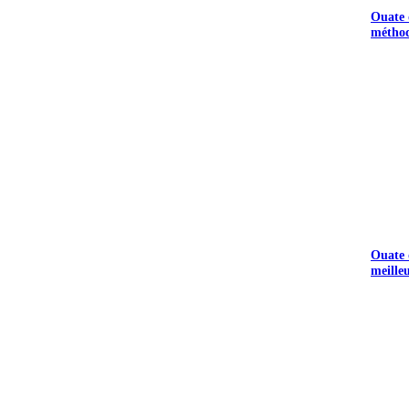
Ouate d
méthod
Ouate d
meille