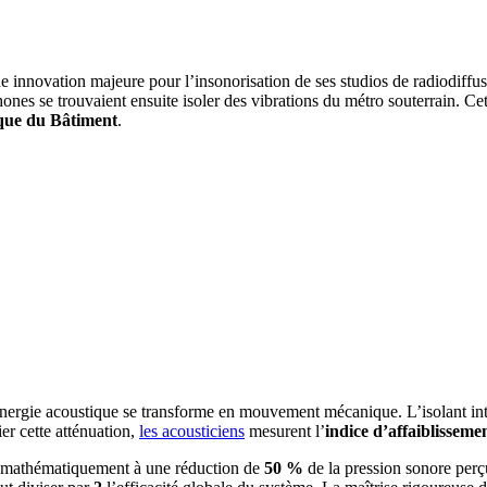
 innovation majeure pour l’insonorisation de ses studios de radiodiffus
ones se trouvaient ensuite isoler des vibrations du métro souterrain. Cet
ique du Bâtiment
.
nergie acoustique se transforme en mouvement mécanique. L’isolant inte
er cette atténuation,
les acousticiens
mesurent l’
indice d’affaiblissem
d mathématiquement à une réduction de
50 %
de la pression sonore perçu