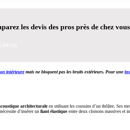
arez les devis des pros près de chez vous
S DEVIS
ion intérieure
mais ne bloquent pas les bruits extérieurs. Pour une
in
VIS GRATUITES EN 5 MINUTES POUR FACILITER VOTRE
’acoustique architecturale
en utilisant les coussins d’un théâtre. Ses m
 nécessite d’insérer un
liant élastique
entre deux cloisons massives et in