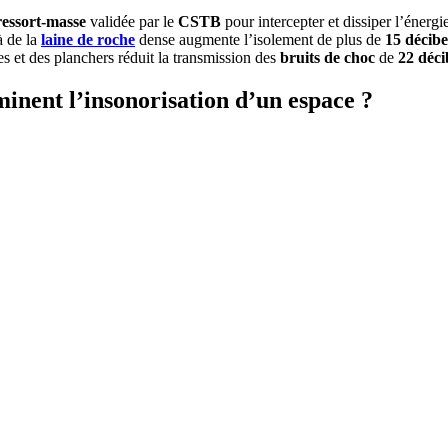
ressort-masse
validée par le
CSTB
pour intercepter et dissiper l’énergie
à de la
laine de roche
dense augmente l’isolement de plus de
15 décibe
s et des planchers réduit la transmission des
bruits de choc
de
22 déci
minent l’insonorisation d’un espace
?