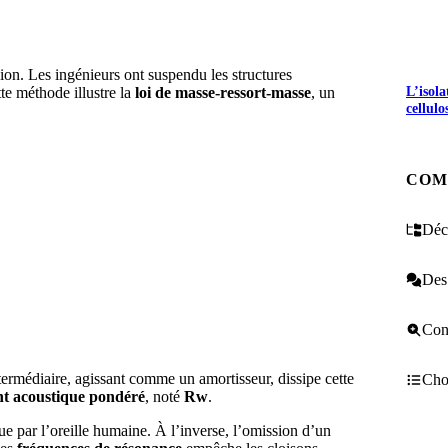
ion. Les ingénieurs ont suspendu les structures
L’isol
te méthode illustre la
loi de masse-ressort-masse
, un
cellulo
COM
Décr
Des 
Cons
rmédiaire, agissant comme un amortisseur, dissipe cette
Choi
ent acoustique pondéré
, noté
Rw​
.
e par l’oreille humaine. À l’inverse, l’omission d’un