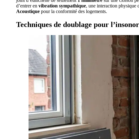
joint d’étanchéité de seulement
1 millimètre
sur une cloison pe
d’entrer en
vibration sympathique
, une interaction physique 
Acoustique
pour la conformité des logements.
Techniques de doublage pour l’insonor