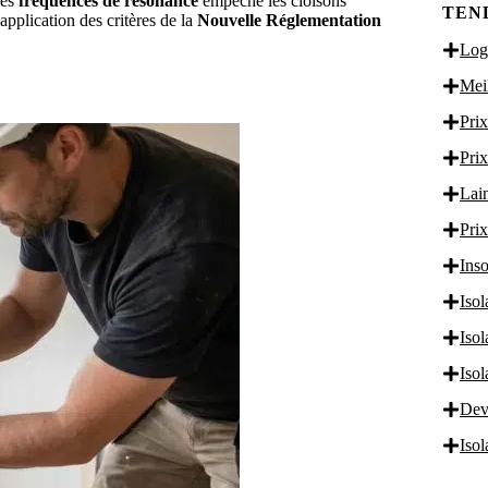
des
fréquences de résonance
empêche les cloisons
TEN
application des critères de la
Nouvelle Réglementation
Logi
Meil
Prix
Prix
Lain
Prix
Inso
Isol
Iso
Iso
Dev
Iso