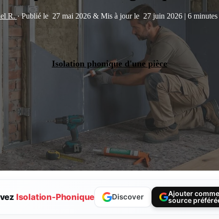
el R.
·
Publié le
27 mai 2026
&
Mis à jour le
27 juin 2026
|
6 minutes 
Isolation phonique d'une pièce
Ajouter comm
ivez
Isolation-Phonique
Discover
source préféré