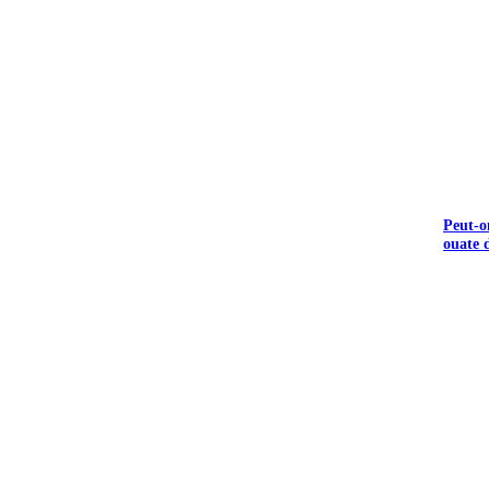
Peut-o
ouate d