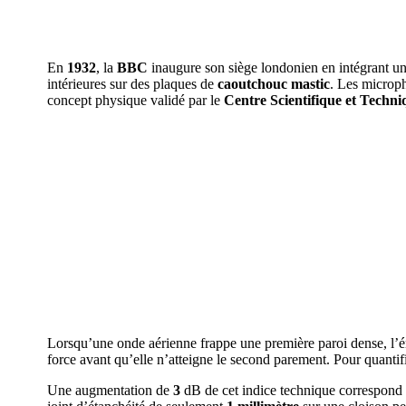
En
1932
, la
BBC
inaugure son siège londonien en intégrant une
intérieures sur des plaques de
caoutchouc mastic
. Les microph
concept physique validé par le
Centre Scientifique et Techn
Lorsqu’une onde aérienne frappe une première paroi dense, l’é
force avant qu’elle n’atteigne le second parement. Pour quantifi
Une augmentation de
3
dB de cet indice technique correspon