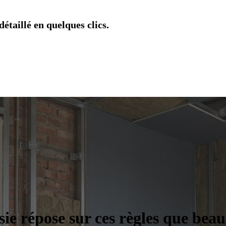
étaillé en quelques clics.
sie répose sur ces règles que bea