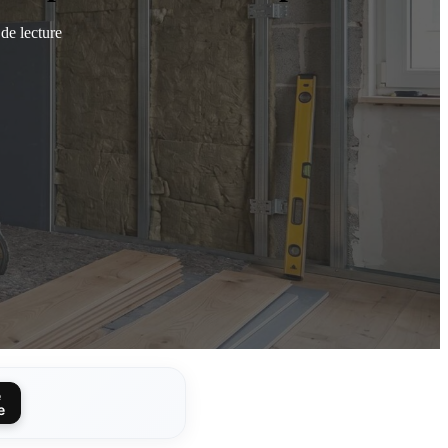
de lecture
e
e