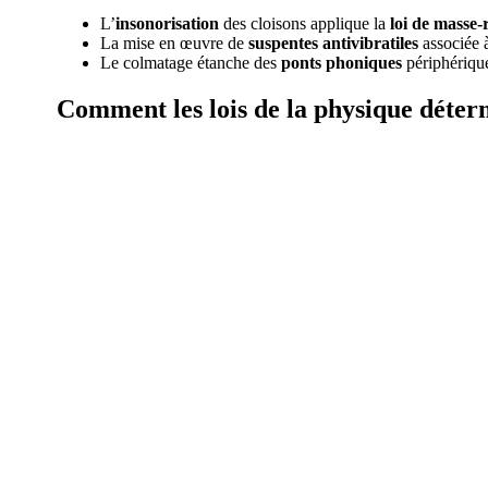
L’
insonorisation
des cloisons applique la
loi de masse-
La mise en œuvre de
suspentes antivibratiles
associée 
Le colmatage étanche des
ponts phoniques
périphérique
Comment les lois
de la physique déter