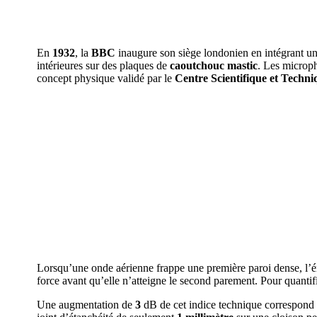
En
1932
, la
BBC
inaugure son siège londonien en intégrant une
intérieures sur des plaques de
caoutchouc mastic
. Les microph
concept physique validé par le
Centre Scientifique et Techn
Lorsqu’une onde aérienne frappe une première paroi dense, l’é
force avant qu’elle n’atteigne le second parement. Pour quantifi
Une augmentation de
3
dB de cet indice technique correspon