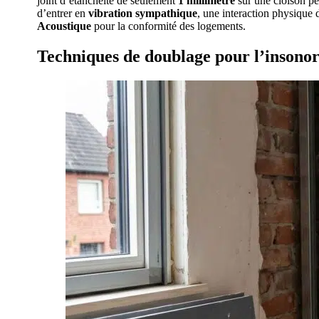
joint d’étanchéité de seulement
1 millimètre
sur une cloison pe
d’entrer en
vibration sympathique
, une interaction physique 
Acoustique
pour la conformité des logements.
Techniques de doublage pour l’insonor