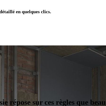
étaillé en quelques clics.
sie répose sur ces règles que bea