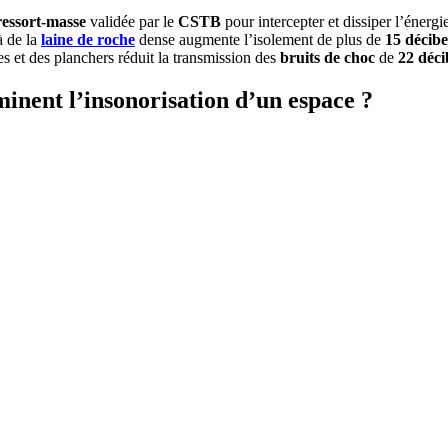
ressort-masse
validée par le
CSTB
pour intercepter et dissiper l’énergie
à de la
laine de roche
dense augmente l’isolement de plus de
15 décibe
s et des planchers réduit la transmission des
bruits de choc
de
22 déci
minent l’insonorisation d’un espace
?