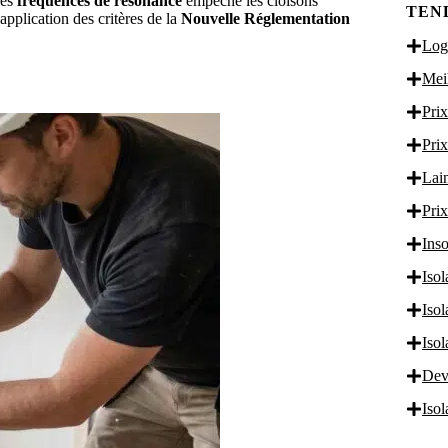
des
fréquences de résonance
empêche les cloisons
TEN
application des critères de la
Nouvelle Réglementation
Logi
Meil
Prix
Prix
Lain
Prix
Inso
Isol
Iso
Iso
Dev
Iso