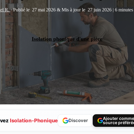
el R.
·
Publié le
27 mai 2026
&
Mis à jour le
27 juin 2026
|
6 minutes 
Isolation phonique d'une pièce
Ajouter comm
ivez
Isolation-Phonique
Discover
source préféré