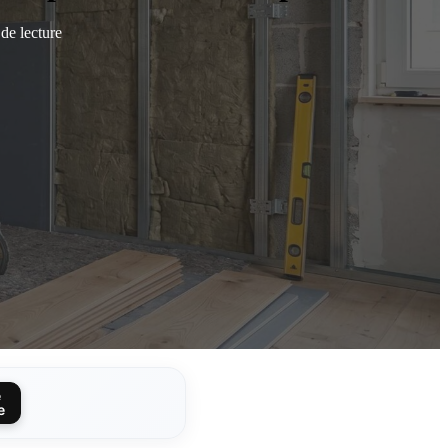
de lecture
e
e