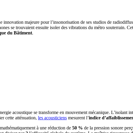
 innovation majeure pour l’insonorisation de ses studios de radiodiffus
ones se trouvaient ensuite isoler des vibrations du métro souterrain. Cet
ique du Bâtiment
.
nergie acoustique se transforme en mouvement mécanique. L’isolant inte
er cette atténuation,
les acousticiens
mesurent l’
indice d’affaiblissem
d mathématiquement à une réduction de
50 %
de la pression sonore perçu