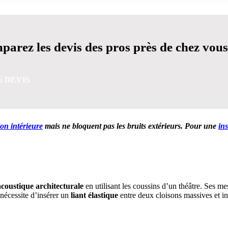
arez les devis des pros près de chez vous
S DEVIS
ion intérieure
mais ne bloquent pas les bruits extérieurs. Pour une
in
VIS GRATUITES EN 5 MINUTES POUR FACILITER VOTRE
’acoustique architecturale
en utilisant les coussins d’un théâtre. Ses m
 nécessite d’insérer un
liant élastique
entre deux cloisons massives et in