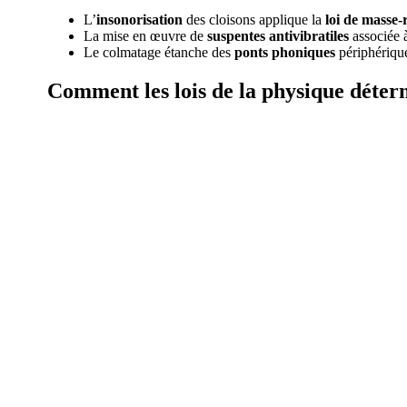
L’
insonorisation
des cloisons applique la
loi de masse-
La mise en œuvre de
suspentes antivibratiles
associée 
Le colmatage étanche des
ponts phoniques
périphérique
Comment les lois
de la physique déter