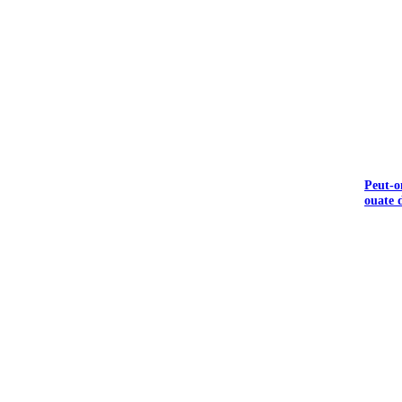
Peut-o
ouate d