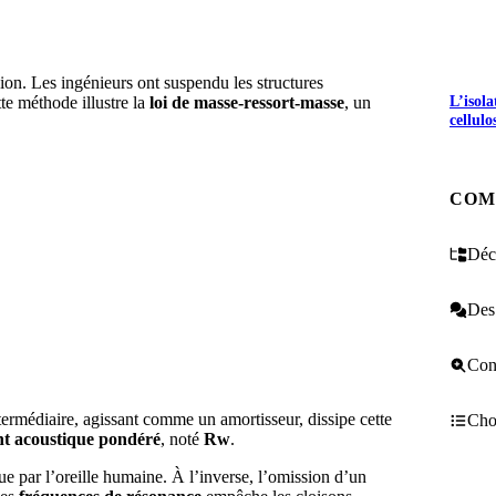
ion. Les ingénieurs ont suspendu les structures
L’isol
te méthode illustre la
loi de masse-ressort-masse
, un
cellulo
COM
Décr
Des 
Cons
rmédiaire, agissant comme un amortisseur, dissipe cette
Choi
ent acoustique pondéré
, noté
Rw​
.
e par l’oreille humaine. À l’inverse, l’omission d’un