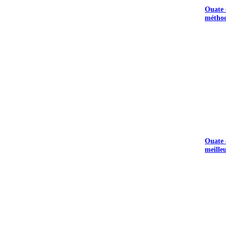
Ouate d
méthod
Ouate d
meille