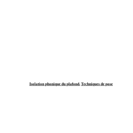
Isolation phonique du plafond
,
Techniques de pose