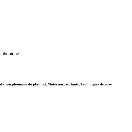
on phonique
olation phonique du plafond
,
Matériaux isolants
,
Techniques de pose