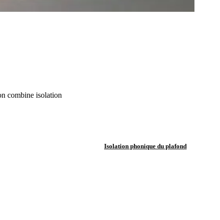
ion combine isolation
Isolation phonique du plafond