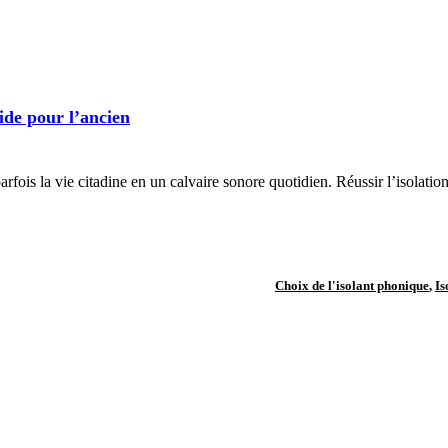
ide pour l’ancien
arfois la vie citadine en un calvaire sonore quotidien. Réussir l’isolati
Choix de l'isolant phonique
,
Is