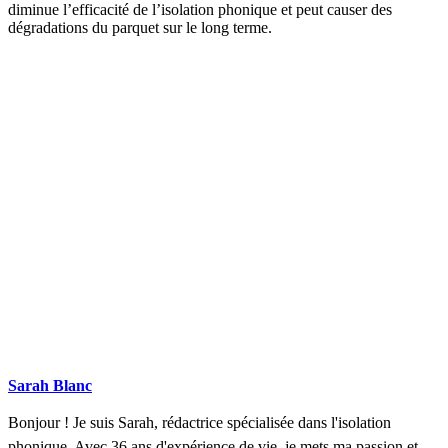
diminue l’efficacité de l’isolation phonique et peut causer des
dégradations du parquet sur le long terme.
DEMANDEZ 3 DEVIS GRATUITS
COMPARATIFS EN 5 MINUTES. CLIQUEZ ICI
Sarah Blanc
Bonjour ! Je suis Sarah, rédactrice spécialisée dans l'isolation
phonique. Avec 36 ans d'expérience de vie, je mets ma passion et