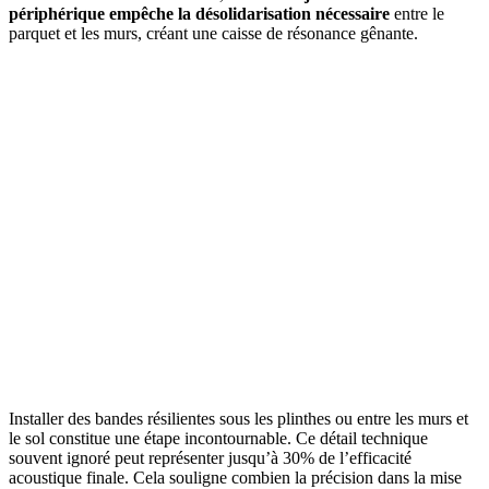
périphérique empêche la désolidarisation nécessaire
entre le
parquet et les murs, créant une caisse de résonance gênante.
AVEZ-VOUS DES PROJETS DE
CONSTRUCTION? BENEFICIEZ DES 3 DEVIS
GRATUITS
Installer des bandes résilientes sous les plinthes ou entre les murs et
le sol constitue une étape incontournable. Ce détail technique
souvent ignoré peut représenter jusqu’à 30% de l’efficacité
acoustique finale. Cela souligne combien la précision dans la mise