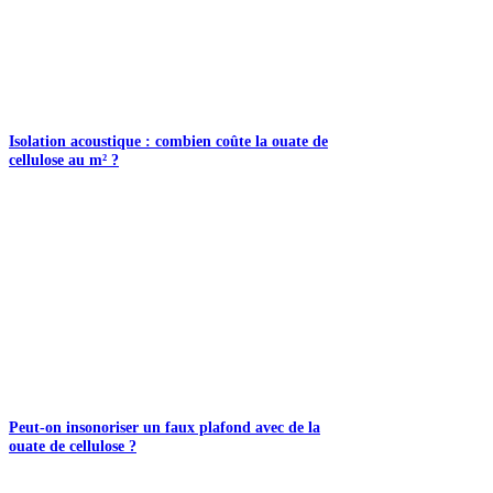
Isolation acoustique : combien coûte la ouate de
cellulose au m² ?
Peut-on insonoriser un faux plafond avec de la
ouate de cellulose ?