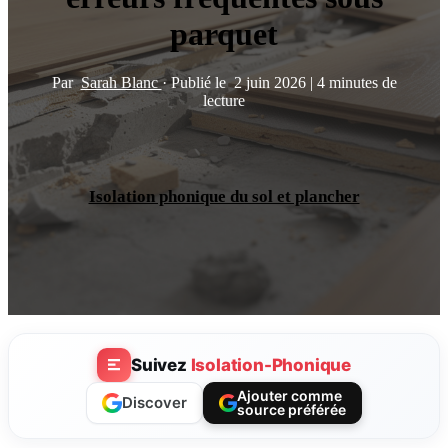
parquet
Par
Sarah Blanc
·
Publié le
2 juin 2026
|
4 minutes de
lecture
Isolation phonique du sol et plancher
Suivez
Isolation-Phonique
Ajouter comme
Discover
source préférée