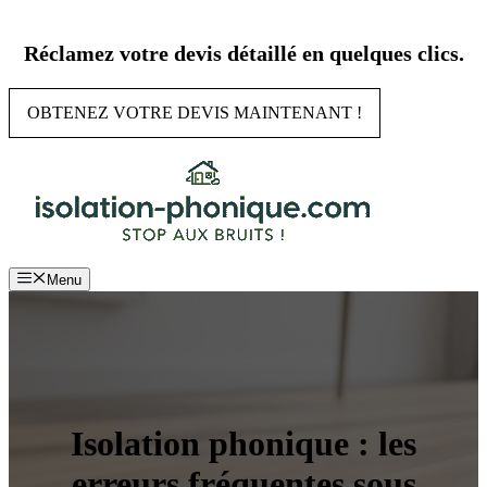
Aller
au
Réclamez votre devis détaillé en quelques clics.
contenu
OBTENEZ VOTRE DEVIS MAINTENANT !
Menu
Isolation phonique : les
erreurs fréquentes sous