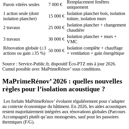
Remplacement fenêtres
Parois vitrées seules
7 000 €
uniquement
1 action seule (dont
Isolation plancher bois, isolation
15 000 €
isolation plancher)
toiture, isolation murs
Isolation plancher + changement
2 travaux
25 000 €
chaudière
Isolation plancher + murs +
3 travaux
30 000 €
VMC
Rénovation globale (≥3
Isolation complète + chauffage
50 000 €
actions ou gain ≥35 %)
+ ventilation + gain énergétique
Source : Service-Public.fr, dispositif Éco-PTZ mis à jour 2026.
Cumul possible avec MaPrimeRénov’ sous conditions.
MaPrimeRénov’ 2026 : quelles nouvelles
règles pour l’isolation acoustique ?
Les forfaits MaPrimeRénov’ évoluent régulièrement pour s’adapter
au contexte économique du bâtiment. En 2026, les aides acoustiques
restent majoritairement intégrées aux rénovations globales (Parcours
Accompagné) plutôt qu’aux monogestes, sauf pour les passoires
thermiques (F/G).