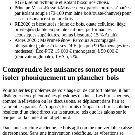
RGE), selon technique et isolant biosourcé choisi.
Principe Masse-Ressort-Masse : deux parois lourdes séparées
par isolant souple (70-100 mm laine bois/ouate/chanvre) pour
casser résonance structure bois.
RE2020 et biosourcés : laine de bois, ouate cellulose, liège
privilégiés (faible empreinte carbone, performances
acoustiques supérieures, bonus biosourcé 15 % Anah).
Aides 2026 : MaPrimeRénov’ Parcours Accompagné
obligatoire (gain ≥2 classes DPE, jusqu’à 90 % ménages très
modestes), Éco-PTZ 15 000 € (monogeste) à 50 000 €
(rénovation globale), TVA 5,5 %.
Comprendre les nuisances sonores pour
isoler phoniquement un plancher bois
Pour traiter les problèmes de voisinage ou de confort interne, il faut
distinguer deux phénomènes physiques distincts. Les bruits aériens,
comme la télévision ou les discussions, se déplacent dans l’air et
saturent les parois. À l’opposé, les bruits d’impact ou bruits solidiens
résultent d’un choc direct sur la structure, tels que les talons sur le
parquet ou la chute d’un objet lourd.
Dans une structure ancienne, le bois agit comme une véritable caisse
de résonance. Sans une intervention spécifique, les vibrations se