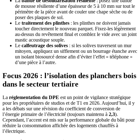
La
bande de désolidarisation résiliente
: posez une bande
de mousse résiliente d’une épaisseur de 5 à 10 mm sur tout le
périmètre de la pièce avant de couler une chape sèche ou de
poser des plaques de sol.
Le
traitement des plinthes
: les plinthes ne doivent jamais
toucher directement le nouveau parquet. Fixez-les légèrement
au-dessus du revêtement final et comblez le vide avec un joint
mastic acoustique souple.
Le
calfeutrage des solives
: si les solives traversent un mur
mitoyen, appliquez un sifflement ou un bourrage étanche avec
un isolant biosourcé dense afin d’éviter l’effet « téléphone »
d’une pièce à l’autre.
Focus 2026 : l’isolation des planchers bois
dans le secteur tertiaire
La
réglementation du DPE
est un point de vigilance stratégique
pour les propriétaires de studios et de T1 en 2026. Aujourd’hui, il y
a les débats sur une révision du coefficient de conversion de
l’énergie primaire de l’électricité (toujours maintenu à
2,3
).
Cependant, l’accent est mis sur la performance globale du bâti pour
réduire la consommation affichée des logements chauffés à
l’électrique.