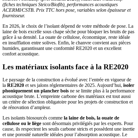
(fiches techniques Steico/Biofib), performances acoustiques
ACERMI/CSTB. Prix TTC hors pose, variables selon épaisseur et
fournisseur.
En 2026, le choix de l’isolant dépend de votre méthode de pose. La
laine de bois excelle sous chape sèche pour bloquer les bruits de pas
grâce à sa densité. La ouate de cellulose, économique, reste idéale
en insufflation entre solives. Enfin, le chanvre convient aux pièces
humides, garantissant une conformité RE2020 et un excellent
confort acoustique.
Les matériaux isolants face à la RE2020
Le paysage de la construction a évolué avec l’entrée en vigueur de
la
RE2020
et ses jalons réglementaires de 2025. Aujourd’hui,
isoler
phoniquement un plancher bois
ne se limite plus à la performance
acoustique brute. L’empreinte carbone des matériaux est tout aussi
un critère de sélection obligatoire pour les projets de construction et
de rénovation d’ampleur.
Les isolants biosourcés comme
la laine de bois, la ouate de
cellulose ou le liège
sont désormais privilégiés par les experts. Pour
cause, ils respectent les seuils carbone stricts et possèdent une inertie
et une porosité naturelle idéales pour l’absorption acoustique. Le