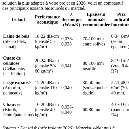
solution la plus adaptée à votre projet en 2026, voici un comparatif
des principaux isolants biosourcés du marché.
λ
Épaisseur
Prix
Performance
Isolant
thermique
minimale
indicati
acoustique
(W/m.K)
recommandée
fournitu
Laine de bois
18-22 dB/cm
6-34 €/m²
0,036-
70-100 mm
(Steico Flex,
(densité 55
(selon
0,038
entre solives
Isonat)
kg/m³)
épaisseur
Ouate de
20-24 dB/cm
8-19 €/m²
cellulose
80-100 mm
(densité 50-
0,041
(vrac R4-
(Cellaouate,
insufflé
60 kg/m³)
R7)
insufflation)
Liège expansé
15-20 dB/cm
30-50 mm
22,5-48,9
(Amorim,
(densité 110
0,040
(sous-couche
€/m² (30-
panneaux)
kg/m³)
rigide)
40 mm)
Chanvre
16-20 dB/cm
40-70 €/
0,038-
(Biofib,
(densité 40
60-80 mm
(panneau
0,040
feutre/panneaux)
kg/m³)
R4)
Sources : Kenzai.fr (prix isolants 2026), Materiaux-Naturels.fr