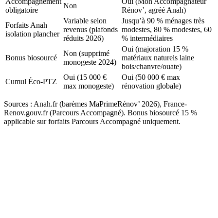
Accompagnement
Oui (Mon Accompagnateur
Non
obligatoire
Rénov’, agréé Anah)
Variable selon
Jusqu’à 90 % ménages très
Forfaits Anah
revenus (plafonds
modestes, 80 % modestes, 60
isolation plancher
réduits 2026)
% intermédiaires
Oui (majoration 15 %
Non (supprimé
Bonus biosourcé
matériaux naturels laine
monogeste 2024)
bois/chanvre/ouate)
Oui (15 000 €
Oui (50 000 € max
Cumul Éco-PTZ
max monogeste)
rénovation globale)
Sources : Anah.fr (barèmes MaPrimeRénov’ 2026), France-
Renov.gouv.fr (Parcours Accompagné). Bonus biosourcé 15 %
applicable sur forfaits Parcours Accompagné uniquement.