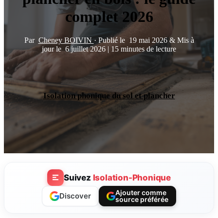
complet 2026
Par
Cheney BOIVIN
·
Publié le
19 mai 2026
&
Mis à
jour le
6 juillet 2026
|
15 minutes de lecture
Isolation phonique du sol et plancher
Suivez
Isolation-Phonique
Ajouter comme
Discover
source préférée