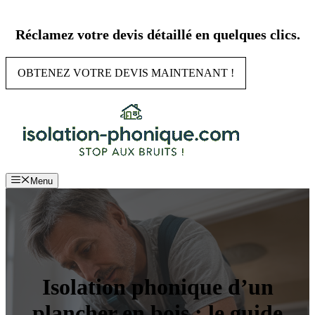
Aller
au
Réclamez votre devis détaillé en quelques clics.
contenu
OBTENEZ VOTRE DEVIS MAINTENANT !
Menu
Isolation phonique d’un
plancher en bois : le guide