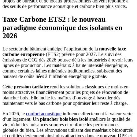
projets de bureaux et de locaux professionnels doivent répondre à
des seuils de performance acoustique et carbone bien plus stricts.
Taxe Carbone ETS2 : le nouveau
paradigme économique des isolants en
2026
Le secteur du bâtiment anticipe l’application de la
nouvelle taxe
carbone européenne
(ETS2) prévue pour 2027. Le suivi des
émissions de CO2 dès 2026 pousse déjà les industriels à revoir leurs
lignes de production. Les matériaux à haute intensité énergétique,
comme certaines laines minérales traditionnelles, subissent des
hausses de coûts liées à l’inflation énergétique globale.
Cette
pression tarifaire
rend les solutions classiques de moins en
moins attractives financièrement pour les projets de rénovation de
plancher bois. Elle incite les maîtres d’ouvrage à basculer dès
maintenant vers le bas carbone pour optimiser leur reste à charge.
En 2026, le
confort acoustique
influence directement la valeur verte
d’un logement. Un
plancher bois bien isolé
améliore la qualité de
vie, réduit les nuisances sonores et renforce les performances
globales du bien. Les rénovations utilisant des matériaux biosourcés
et certifiés deviennent ainsi plus attractives dans le nouveau DPE et