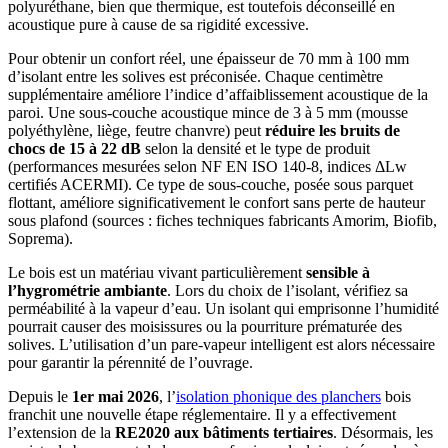
polyuréthane, bien que thermique, est toutefois déconseillé en
acoustique pure à cause de sa rigidité excessive.
Pour obtenir un confort réel, une épaisseur de 70 mm à 100 mm
d’isolant entre les solives est préconisée. Chaque centimètre
supplémentaire améliore l’indice d’affaiblissement acoustique de la
paroi. Une sous-couche acoustique mince de 3 à 5 mm (mousse
polyéthylène, liège, feutre chanvre) peut
réduire les bruits de
chocs de 15 à 22 dB
selon la densité et le type de produit
(performances mesurées selon NF EN ISO 140-8, indices ΔLw
certifiés ACERMI). Ce type de sous-couche, posée sous parquet
flottant, améliore significativement le confort sans perte de hauteur
sous plafond (sources : fiches techniques fabricants Amorim, Biofib,
Soprema).
Le bois est un matériau vivant particulièrement
sensible à
l’hygrométrie ambiante
. Lors du choix de l’isolant, vérifiez sa
perméabilité à la vapeur d’eau. Un isolant qui emprisonne l’humidité
pourrait causer des moisissures ou la pourriture prématurée des
solives. L’utilisation d’un pare-vapeur intelligent est alors nécessaire
pour garantir la pérennité de l’ouvrage.
Depuis le
1er mai 2026
, l’
isolation phonique des planchers
bois
franchit une nouvelle étape réglementaire. Il y a effectivement
l’extension de la
RE2020 aux bâtiments tertiaires
. Désormais, les