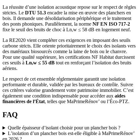
La réussite d’une isolation acoustique repose sur le respect de règles
strictes. Le
DTU 51.3
encadre la mise en œuvre des planchers en
bois. Il demande une désolidarisation périphérique et le traitement
des ponts phoniques. Parallèlement, la norme
NF EN ISO 717-2
fixe le seuil des bruits de choc à Ln,w ≤ 58 dB en logement neuf.
La RE2020 vient compléter ces exigences en imposant des seuils
carbone stricts. Elle oriente prioritairement le choix des isolants vers
des matériaux biosourcés comme la laine de bois ou le chanvre.
Pour une qualité supérieure, les certifications NF Habitat durcissent
ces seuils à
Ln,w ≤ 55 dB
tout en renforçant l’isolation des bruits
aériens.
Le respect de cet ensemble réglementaire garantit une isolation
performante et durable, validée par les bureaux de contrôle. Suivre
ces critères valorise grandement votre patrimoine immobilier. C’est
également une condition indispensable pour accéder aux
aides
financières de l’État
, telles que MaPrimeRénov’ ou l’Éco-PTZ.
FAQ
Quelle épaisseur d’isolant choisir pour un plancher bois ?
L’isolation d’un plancher bois est-elle éligible à MaPrimeRénov’
en 2026 ?