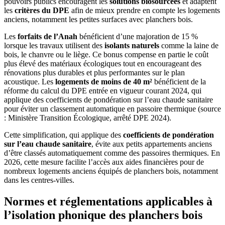
pouvoirs publics encouragent les
solutions biosourcées
et adaptent
les
critères du DPE
afin de mieux prendre en compte les logements
anciens, notamment les petites surfaces avec planchers bois.
Les
forfaits de l’Anah
bénéficient d’une majoration de 15 %
lorsque les travaux utilisent des
isolants naturels
comme la laine de
bois, le chanvre ou le liège. Ce bonus compense en partie le coût
plus élevé des matériaux écologiques tout en encourageant des
rénovations plus durables et plus performantes sur le plan
acoustique. Les
logements de moins de 40 m²
bénéficient de la
réforme du calcul du DPE entrée en vigueur courant 2024, qui
applique des coefficients de pondération sur l’eau chaude sanitaire
pour éviter un classement automatique en passoire thermique (source
: Ministère Transition Écologique, arrêté DPE 2024).
Cette simplification, qui applique des
coefficients de pondération
sur l’eau chaude sanitaire
, évite aux petits appartements anciens
d’être classés automatiquement comme des passoires thermiques. En
2026, cette mesure facilite l’accès aux aides financières pour de
nombreux logements anciens équipés de planchers bois, notamment
dans les centres-villes.
Normes et réglementations applicables à
l’isolation phonique des planchers bois