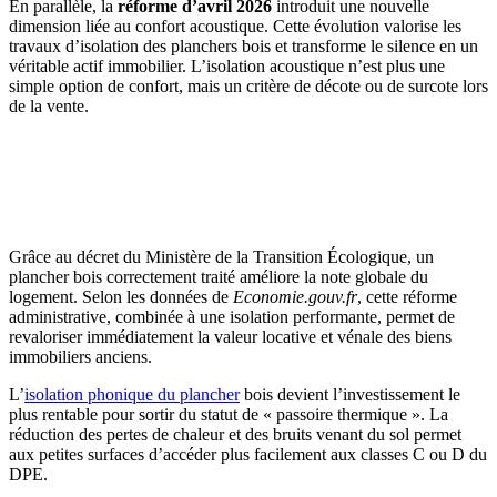
En parallèle, la
réforme d’avril 2026
introduit une nouvelle
dimension liée au confort acoustique. Cette évolution valorise les
travaux d’isolation des planchers bois et transforme le silence en un
véritable actif immobilier. L’isolation acoustique n’est plus une
simple option de confort, mais un critère de décote ou de surcote lors
de la vente.
AVEZ-VOUS DES PROJETS DE
CONSTRUCTION? BENEFICIEZ DES 3 DEVIS
GRATUITS
Grâce au décret du Ministère de la Transition Écologique, un
plancher bois correctement traité améliore la note globale du
logement. Selon les données de
Economie.gouv.fr
, cette réforme
administrative, combinée à une isolation performante, permet de
revaloriser immédiatement la valeur locative et vénale des biens
immobiliers anciens.
L’
isolation phonique du plancher
bois devient l’investissement le
plus rentable pour sortir du statut de « passoire thermique ». La
réduction des pertes de chaleur et des bruits venant du sol permet
aux petites surfaces d’accéder plus facilement aux classes C ou D du
DPE.