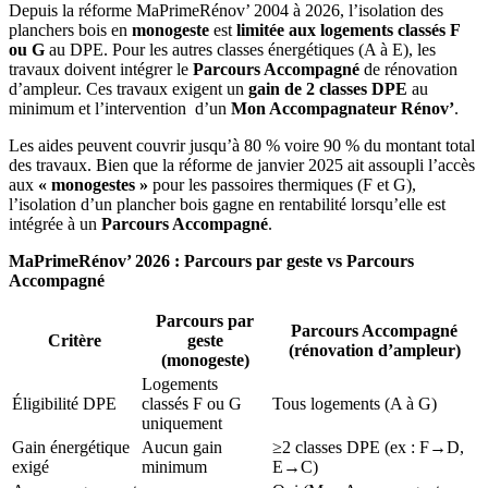
Depuis la réforme MaPrimeRénov’ 2004 à 2026, l’isolation des
planchers bois en
monogeste
est
limitée aux logements classés F
ou G
au DPE. Pour les autres classes énergétiques (A à E), les
travaux doivent intégrer le
Parcours Accompagné
de rénovation
d’ampleur. Ces travaux exigent un
gain de 2 classes DPE
au
minimum et l’intervention d’un
Mon Accompagnateur Rénov’
.
Les aides peuvent couvrir jusqu’à 80 % voire 90 % du montant total
des travaux.
Bien que la réforme de janvier 2025 ait assoupli l’accès
aux
« monogestes »
pour les passoires thermiques (F et G),
l’isolation d’un plancher bois gagne en rentabilité lorsqu’elle est
intégrée à un
Parcours Accompagné
.
MaPrimeRénov’ 2026 : Parcours par geste vs Parcours
Accompagné
Parcours par
Parcours Accompagné
Critère
geste
(rénovation d’ampleur)
(monogeste)
Logements
Éligibilité DPE
classés F ou G
Tous logements (A à G)
uniquement
Gain énergétique
Aucun gain
≥2 classes DPE (ex : F→D,
exigé
minimum
E→C)