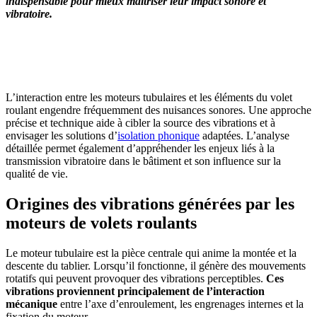
indispensable pour mieux maîtriser leur impact sonore et
vibratoire.
OBTENEZ 3 DEVIS GRATUITES EN 5 MINUTES
POUR FACILITER VOTRE DÉCISION
L’interaction entre les moteurs tubulaires et les éléments du volet
roulant engendre fréquemment des nuisances sonores. Une approche
précise et technique aide à cibler la source des vibrations et à
envisager les solutions d’
isolation phonique
adaptées. L’analyse
détaillée permet également d’appréhender les enjeux liés à la
transmission vibratoire dans le bâtiment et son influence sur la
qualité de vie.
Origines des vibrations générées par les
moteurs de volets roulants
Le moteur tubulaire est la pièce centrale qui anime la montée et la
descente du tablier. Lorsqu’il fonctionne, il génère des mouvements
rotatifs qui peuvent provoquer des vibrations perceptibles.
Ces
vibrations proviennent principalement de l’interaction
mécanique
entre l’axe d’enroulement, les engrenages internes et la
fixation du moteur.