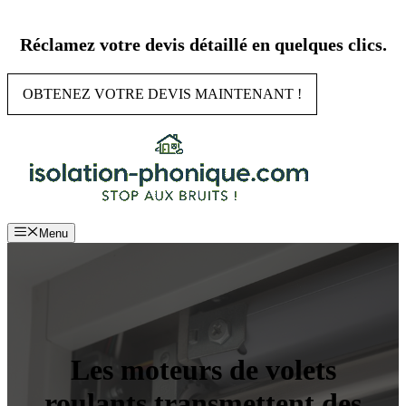
Aller
au
Réclamez votre devis détaillé en quelques clics.
contenu
OBTENEZ VOTRE DEVIS MAINTENANT !
Menu
Les moteurs de volets
roulants transmettent des