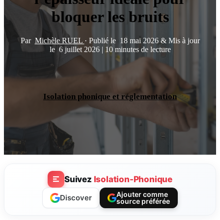
bloquer les bruits
Par
Michèle RUEL
·
Publié le
18 mai 2026
&
Mis à jour
le
6 juillet 2026
|
10 minutes de lecture
Isolation phonique et réglementation
Suivez
Isolation-Phonique
Ajouter comme
Discover
source préférée