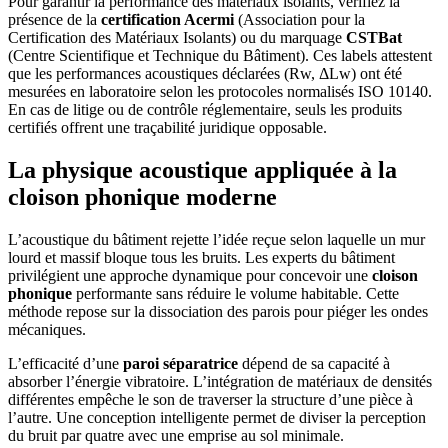
Pour garantir la performance des matériaux isolants, vérifiez la
présence de la
certification Acermi
(Association pour la
Certification des Matériaux Isolants) ou du marquage
CSTBat
(Centre Scientifique et Technique du Bâtiment). Ces labels attestent
que les performances acoustiques déclarées (Rw, ΔLw) ont été
mesurées en laboratoire selon les protocoles normalisés ISO 10140.
En cas de litige ou de contrôle réglementaire, seuls les produits
certifiés offrent une traçabilité juridique opposable.
La physique acoustique appliquée à la
cloison phonique moderne
L’acoustique du bâtiment rejette l’idée reçue selon laquelle un mur
lourd et massif bloque tous les bruits. Les experts du bâtiment
privilégient une approche dynamique pour concevoir une
cloison
phonique
performante sans réduire le volume habitable. Cette
méthode repose sur la dissociation des parois pour piéger les ondes
mécaniques.
L’efficacité d’une
paroi séparatrice
dépend de sa capacité à
absorber l’énergie vibratoire. L’intégration de matériaux de densités
différentes empêche le son de traverser la structure d’une pièce à
l’autre. Une conception intelligente permet de diviser la perception
du bruit par quatre avec une emprise au sol minimale.