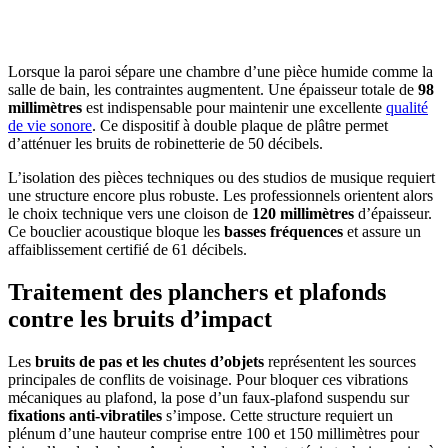
CONSTRUCTION? BENEFICIEZ DES 3 DEVIS
GRATUITS
Lorsque la paroi sépare une chambre d’une pièce humide comme la
salle de bain, les contraintes augmentent. Une épaisseur totale de
98
millimètres
est indispensable pour maintenir une excellente
qualité
de vie sonore
. Ce dispositif à double plaque de plâtre permet
d’atténuer les bruits de robinetterie de 50 décibels.
L’isolation des pièces techniques ou des studios de musique requiert
une structure encore plus robuste. Les professionnels orientent alors
le choix technique vers une cloison de
120 millimètres
d’épaisseur.
Ce bouclier acoustique bloque les
basses fréquences
et assure un
affaiblissement certifié de 61 décibels.
Traitement des planchers et plafonds
contre les bruits d’impact
Les
bruits de pas et les chutes d’objets
représentent les sources
principales de conflits de voisinage. Pour bloquer ces vibrations
mécaniques au plafond, la pose d’un faux-plafond suspendu sur
fixations anti-vibratiles
s’impose. Cette structure requiert un
plénum d’une hauteur comprise entre 100 et 150 millimètres pour