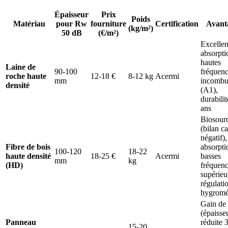
Épaisseur
Prix
Poids
Matériau
pour Rw
fourniture
Certification
Avant
(kg/m²)
50 dB
(€/m²)
Excellen
absorpti
hautes
Laine de
90-100
fréquenc
roche haute
12-18 €
8-12 kg
Acermi
mm
incombu
densité
(A1),
durabili
ans
Biosour
(bilan c
négatif),
Fibre de bois
absorpti
100-120
18-22
haute densité
18-25 €
Acermi
basses
mm
kg
(HD)
fréquen
supérieu
régulati
hygromé
Gain de 
(épaisse
Panneau
réduite 
15-20