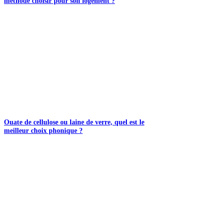
méthode choisir pour son logement ?
Ouate de cellulose ou laine de verre, quel est le
meilleur choix phonique ?