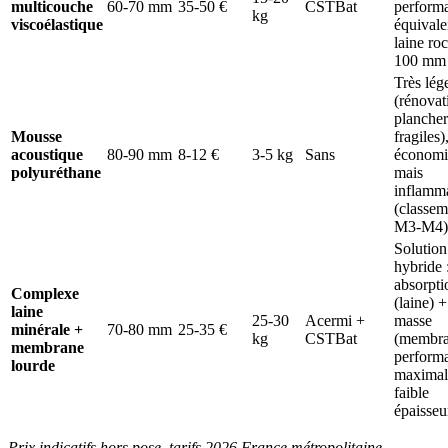
multicouche
60-70 mm
35-50 €
CSTBat
perform
kg
viscoélastique
équivale
laine ro
100 mm
Très lég
(rénovat
plancher
Mousse
fragiles)
acoustique
80-90 mm
8-12 €
3-5 kg
Sans
économi
polyuréthane
mais
inflamm
(classem
M3-M4)
Solution
hybride 
absorpti
Complexe
(laine) +
laine
25-30
Acermi +
masse
minérale +
70-80 mm
25-35 €
kg
CSTBat
(membra
membrane
perform
lourde
maximal
faible
épaisseu
Prix indicatifs hors pose, tarifs 2026 France métropolitaine.