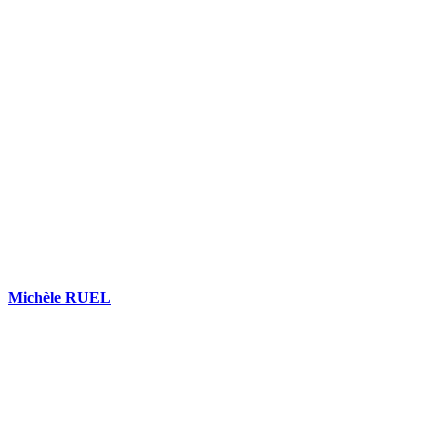
COMPARATIFS EN 5 MINUTES. CLIQUEZ ICI
Michèle RUEL