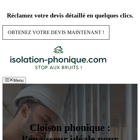
Aller
au
Réclamez votre devis détaillé en quelques clics.
contenu
OBTENEZ VOTRE DEVIS MAINTENANT !
Menu
Cloison phonique :
l’épaisseur idéale pour