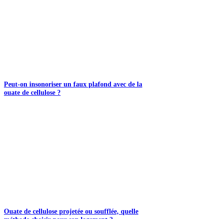
Peut-on insonoriser un faux plafond avec de la
ouate de cellulose ?
Ouate de cellulose projetée ou soufflée, quelle