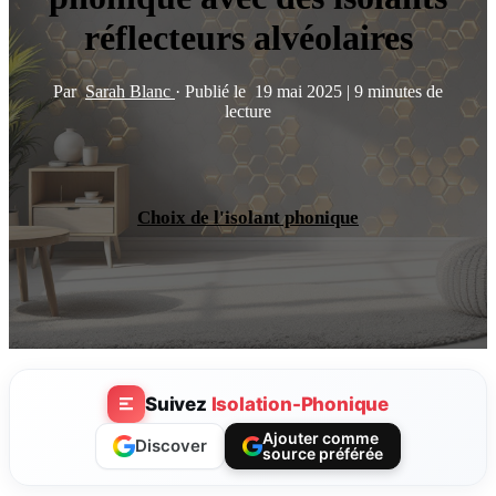
réflecteurs alvéolaires
Par
Sarah Blanc
·
Publié le
19 mai 2025
|
9 minutes de
lecture
Choix de l'isolant phonique
Suivez
Isolation-Phonique
Ajouter comme
Discover
source préférée