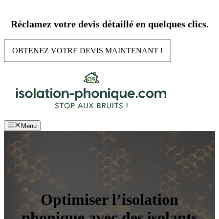
Aller
au
Réclamez votre devis détaillé en quelques clics.
contenu
OBTENEZ VOTRE DEVIS MAINTENANT !
Menu
Optimiser l’isolation
phonique avec des isolants