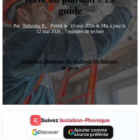
guide
Par
Tsilavina R.
·
Publié le
10 mai 2026
&
Mis à jour le
12 mai 2026
|
7 minutes de lecture
Isolation phonique du plafond
,
Techniques
de pose
Suivez
Isolation-Phonique
Ajouter comme
Discover
source préférée