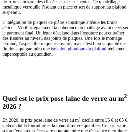
fourrures horizontales clipsées sur les suspentes. Ce quadrillage
métallique verrouille l’isolant en place et sert de support au plafond
suspendu.
L’intégration de plaques de plâtre acoustique atténue les bruits
aériens. Vérifiez également la cohérence du maillage avant de visser
le parement final. Un léger décalage dans l’ossature peut entraîner
des fissures au niveau des joints de plaques. Une fois le montage
terminé, l’aspect thermique est assuré, mais c’est bien la qualité des
finitions qui garantira une
isolation phonique du plafond
réellement
imperceptible au quotidien.
AVEZ-VOUS DES PROJETS DE
CONSTRUCTION? BENEFICIEZ DES 3 DEVIS
GRATUITS
2
Quel est le prix pose laine de verre au m
2026 ?
2
En 2026, le prix pose laine de verre au m
oscille entre 35 € et 65 €.
Cela inclut la fourniture et la main-d’œuvre qualifiée. Ce tarif varie
selon l’épaisseur nécessaire pour atteindre une résistance thermique