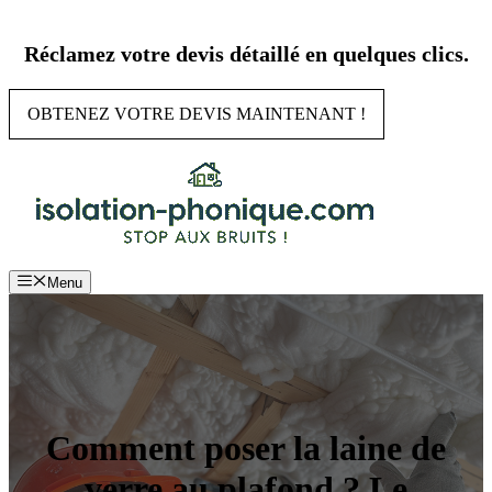
Aller
au
Réclamez votre devis détaillé en quelques clics.
contenu
OBTENEZ VOTRE DEVIS MAINTENANT !
Menu
Comment poser la laine de
verre au plafond ? Le