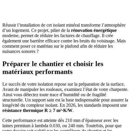
OBTENEZ 3 DEVIS GRATUITES EN 5 MINUTES
POUR FACILITER VOTRE DÉCISION
Réussir l’installation de cet isolant minéral transforme l’atmosphère
d’un logement. Ce projet, pilier de la
rénovation énergétique
moderne, permet de réduire les factures de chauffage. Il crée
également une barrière efficace contre les bruits du voisinage. Mais
comment poser ce matériau sur le plafond afin de réduire les
nuisances sonores ?
Préparer le chantier et choisir les
matériaux performants
Le succès de votre isolation repose sur la préparation de la surface.
Avant de manipuler les rouleaux, examinez l’état de votre charpente.
Ainsi vous détectez toute trace d’humidité ou de fragilité
structurelle. Un support sain est la base indispensable pour assurer la
longévité du complexe isolant. En 2026, les standards imposent une
résistance thermique R ≥ 7 m²·K/W
.
Cette performance est atteinte dès 210 mm d’épaisseur avec les
laines premium à lambda 0.030, ou 240 mm. Toutefois, pour que
votre dossier soit validé par les contrôleurs de chantier et les