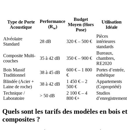
GRATUITS
Budget
Performance
Type de Porte
Utilisation
Moyen (Hors
(R
)
Acoustique
Idéale
w
Pose)
Pièces
Alvéolaire
28 dB
320 € – 500 €
intérieures
Standard
standards
Bureaux,
Composite Multi-
35 à 42 dB
350 € – 900 €
chambres,
couches
RE2020
Bois Massif
600 € – 1 800
Portes d’entrée,
38 à 45 dB
Traditionnel
€
esthétique
Blindée (Acier +
1 450 € – 2
Appartements
38 à 42 dB
Laine de roche)
500 €
(Copropriété)
Technique /
2 100 € – 4
Studios
> 50 dB
Laboratoire
800 €+
d’enregistrement
Quels sont les tarifs des modèles en bois et
composites ?