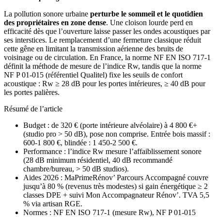
La pollution sonore urbaine
perturbe le sommeil et le quotidien
des propriétaires en zone dense
. Une cloison lourde perd en
efficacité dès que l’ouverture laisse passer les ondes acoustiques par
ses interstices. Le remplacement d’une fermeture classique réduit
cette gêne en limitant la transmission aérienne des bruits de
voisinage ou de circulation. En France, la norme NF EN ISO 717-1
définit la méthode de mesure de l’indice Rw, tandis que la norme
NF P 01-015 (référentiel Qualitel) fixe les seuils de confort
acoustique : Rw ≥ 28 dB pour les portes intérieures, ≥ 40 dB pour
les portes palières.
Résumé de l’article
Budget : de 320 € (porte intérieure alvéolaire) à 4 800 €+
(studio pro > 50 dB), pose non comprise. Entrée bois massif :
600-1 800 €, blindée : 1 450-2 500 €.
Performance : l’indice Rw mesure l’affaiblissement sonore
(28 dB minimum résidentiel, 40 dB recommandé
chambre/bureau, > 50 dB studios).
Aides 2026 : MaPrimeRénov’ Parcours Accompagné couvre
jusqu’à 80 % (revenus très modestes) si gain énergétique ≥ 2
classes DPE + suivi Mon Accompagnateur Rénov’. TVA 5,5
% via artisan RGE.
Normes : NF EN ISO 717-1 (mesure Rw), NF P 01-015