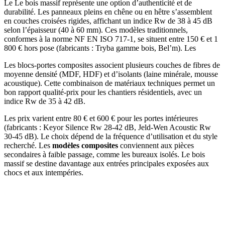
Le Le bois massif représente une option d’authenticité et de
durabilité. Les panneaux pleins en chêne ou en hêtre s’assemblent
en couches croisées rigides, affichant un indice Rw de 38 à 45 dB
selon l’épaisseur (40 à 60 mm). Ces modèles traditionnels,
conformes à la norme NF EN ISO 717-1, se situent entre 150 € et 1
800 € hors pose (fabricants : Tryba gamme bois, Bel’m). Les
Les blocs-portes composites associent plusieurs couches de fibres de
moyenne densité (MDF, HDF) et d’isolants (laine minérale, mousse
acoustique). Cette combinaison de matériaux techniques permet un
bon rapport qualité-prix pour les chantiers résidentiels, avec un
indice Rw de 35 à 42 dB.
Les prix varient entre 80 € et 600 € pour les portes intérieures
(fabricants : Keyor Silence Rw 28-42 dB, Jeld-Wen Acoustic Rw
30-45 dB). Le choix dépend de la fréquence d’utilisation et du style
recherché. Les
modèles composites
conviennent aux pièces
secondaires à faible passage, comme les bureaux isolés. Le bois
massif se destine davantage aux entrées principales exposées aux
chocs et aux intempéries.