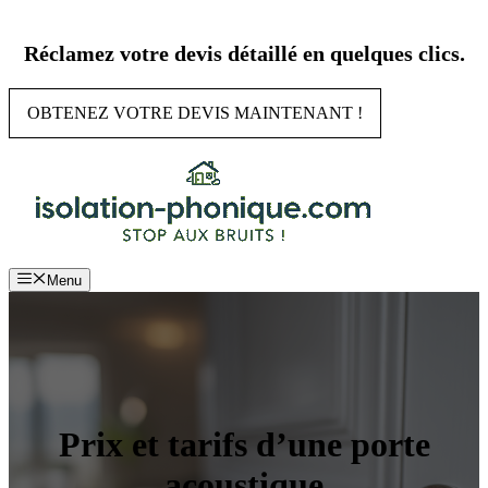
Aller
au
Réclamez votre devis détaillé en quelques clics.
contenu
OBTENEZ VOTRE DEVIS MAINTENANT !
Menu
Prix et tarifs d’une porte
acoustique