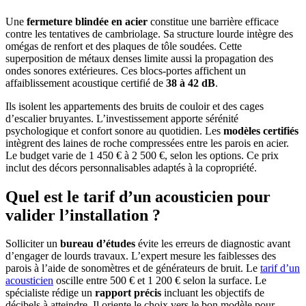
Une
fermeture blindée en acier
constitue une barrière efficace
contre les tentatives de cambriolage. Sa structure lourde intègre des
omégas de renfort et des plaques de tôle soudées. Cette
superposition de métaux denses limite aussi la propagation des
ondes sonores extérieures. Ces blocs-portes affichent un
affaiblissement acoustique certifié de
38 à 42 dB
.
Ils isolent les appartements des bruits de couloir et des cages
d’escalier bruyantes. L’investissement apporte sérénité
psychologique et confort sonore au quotidien. Les
modèles certifiés
intègrent des laines de roche compressées entre les parois en acier.
Le budget varie de 1 450 € à 2 500 €, selon les options. Ce prix
inclut des décors personnalisables adaptés à la copropriété.
Quel est le tarif d’un acousticien pour
valider l’installation ?
Solliciter un
bureau d’études
évite les erreurs de diagnostic avant
d’engager de lourds travaux. L’expert mesure les faiblesses des
parois à l’aide de sonomètres et de générateurs de bruit. Le
tarif d’un
acousticien
oscille entre 500 € et 1 200 € selon la surface. Le
spécialiste rédige un
rapport précis
incluant les objectifs de
décibels à atteindre. Il oriente le choix vers le bon modèle pour