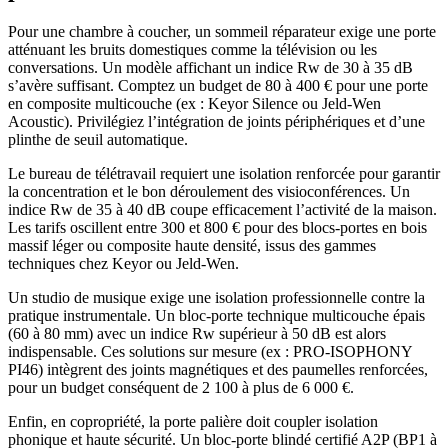
Pour une chambre à coucher, un sommeil réparateur exige une porte
atténuant les bruits domestiques comme la télévision ou les
conversations. Un modèle affichant un indice Rw de 30 à 35 dB
s’avère suffisant. Comptez un budget de 80 à 400 € pour une porte
en composite multicouche (ex : Keyor Silence ou Jeld-Wen
Acoustic). Privilégiez l’intégration de joints périphériques et d’une
plinthe de seuil automatique.
Le bureau de télétravail requiert une isolation renforcée pour garantir
la concentration et le bon déroulement des visioconférences. Un
indice Rw de 35 à 40 dB coupe efficacement l’activité de la maison.
Les tarifs oscillent entre 300 et 800 € pour des blocs-portes en bois
massif léger ou composite haute densité, issus des gammes
techniques chez Keyor ou Jeld-Wen.
Un studio de musique exige une isolation professionnelle contre la
pratique instrumentale. Un bloc-porte technique multicouche épais
(60 à 80 mm) avec un indice Rw supérieur à 50 dB est alors
indispensable. Ces solutions sur mesure (ex : PRO-ISOPHONY
PI46) intègrent des joints magnétiques et des paumelles renforcées,
pour un budget conséquent de 2 100 à plus de 6 000 €.
Enfin, en copropriété, la porte palière doit coupler isolation
phonique et haute sécurité. Un bloc-porte blindé certifié A2P (BP1 à