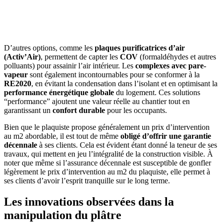
AVEZ-VOUS DES PROJETS DE
CONSTRUCTION? BENEFICIEZ DES 3 DEVIS
GRATUITS
D’autres options, comme les
plaques purificatrices d’air
(Activ’Air)
, permettent de capter les
COV
(formaldéhydes et autres
polluants) pour assainir l’air intérieur. Les
complexes avec pare-
vapeur
sont également incontournables pour se conformer à la
RE2020
, en évitant la condensation dans l’isolant et en optimisant la
performance énergétique globale
du logement. Ces solutions
“performance” ajoutent une valeur réelle au chantier tout en
garantissant un
confort durable
pour les occupants.
Bien que le plaquiste propose généralement un prix d’intervention
au m2 abordable, il est tout de même
obligé d’offrir une garantie
décennale
à ses clients. Cela est évident étant donné la teneur de ses
travaux, qui mettent en jeu l’intégralité de la construction visible. À
noter que même si l’assurance décennale est susceptible de gonfler
légèrement le prix d’intervention au m2 du plaquiste, elle permet à
ses clients d’avoir l’esprit tranquille sur le long terme.
Les innovations observées dans la
manipulation du plâtre