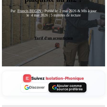
Par
Francis BEGIN
·
Publié le
2 mai 2026
&
Mis à jour
le
4 mai 2026
|
5 minutes de lecture
Tarif d'un acousticien
Suivez
Isolation-Phonique
Ajouter comme
Discover
source préférée