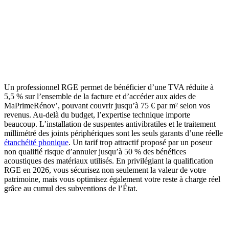
Un professionnel RGE permet de bénéficier d’une TVA réduite à
5,5 % sur l’ensemble de la facture et d’accéder aux aides de
MaPrimeRénov’, pouvant couvrir jusqu’à 75 € par m² selon vos
revenus. Au-delà du budget, l’expertise technique importe
beaucoup. L’installation de suspentes antivibratiles et le traitement
millimétré des joints périphériques sont les seuls garants d’une réelle
étanchéité phonique
. Un tarif trop attractif proposé par un poseur
non qualifié risque d’annuler jusqu’à 50 % des bénéfices
acoustiques des matériaux utilisés. En privilégiant la qualification
RGE en 2026, vous sécurisez non seulement la valeur de votre
patrimoine, mais vous optimisez également votre reste à charge réel
grâce au cumul des subventions de l’État.
DEMANDEZ 3 DEVIS GRATUITS
COMPARATIFS EN 5 MINUTES. CLIQUEZ ICI