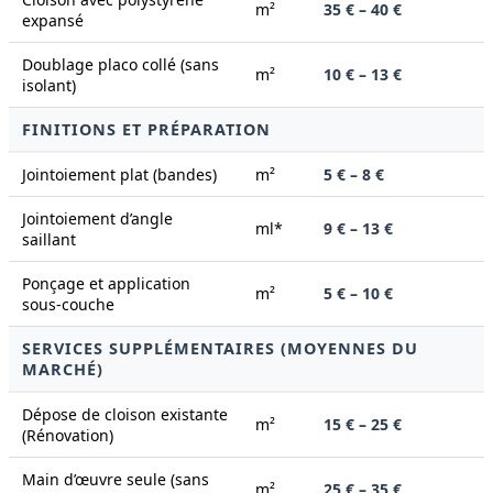
m²
35 € – 40 €
expansé
Doublage placo collé (sans
m²
10 € – 13 €
isolant)
FINITIONS ET PRÉPARATION
Jointoiement plat (bandes)
m²
5 € – 8 €
Jointoiement d’angle
ml*
9 € – 13 €
saillant
Ponçage et application
m²
5 € – 10 €
sous-couche
SERVICES SUPPLÉMENTAIRES (MOYENNES DU
MARCHÉ)
Dépose de cloison existante
m²
15 € – 25 €
(Rénovation)
Main d’œuvre seule (sans
m²
25 € – 35 €