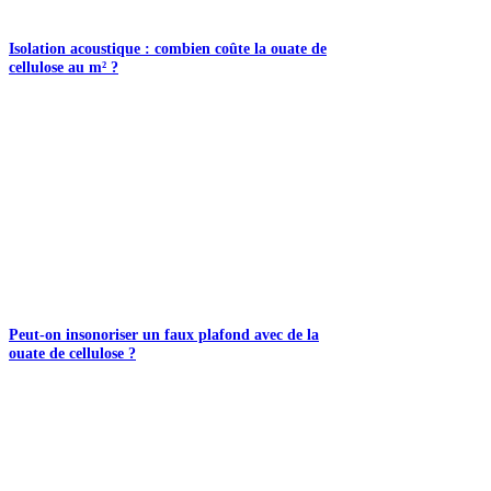
Isolation acoustique : combien coûte la ouate de
cellulose au m² ?
Peut-on insonoriser un faux plafond avec de la
ouate de cellulose ?