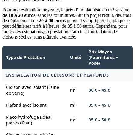
Pour une estimation moyenne, le prix d’un plaquiste au m2 se situe
de 10 à 20 euros
, sans les fournitures. Sur un projet réduit, des frais
de déplacement de
20 à 60 euros
peuvent s’appliquer.
Le plaquiste
peut définir ses tarifs à l’heure,
de 35 à
60 euros.
Cependant, pour
toutes ces estimations, la prestation s’arrête à l’installation de
cloisons sèches, sans plâtrerie avancée.
Prix Moyen
Type de Prestation
Unité
(Fournitures +
Pose)
INSTALLATION DE CLOISONS ET PLAFONDS
Cloison avec isolant (Laine
m²
30 € – 45 €
de verre)
Plafond avec isolant
m²
35 € – 45 €
Placo hydrofuge (Idéal
m²
35 € – 50 €
pièces d’eau)
Cloison avec polystyrène