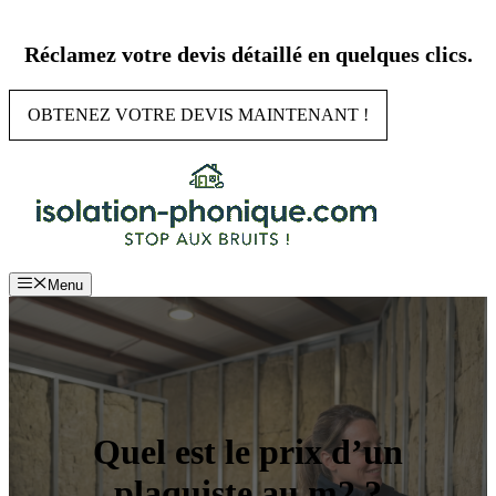
Aller
au
Réclamez votre devis détaillé en quelques clics.
contenu
OBTENEZ VOTRE DEVIS MAINTENANT !
Menu
Quel est le prix d’un
plaquiste au m2 ?