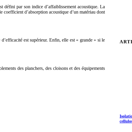
t défini par son indice d’affaiblissement acoustique. La
 le coefficient d’absorption acoustique d’un matériau dont
e d’efficacité est supérieur. Enfin, elle est «
grande » si le
ART
solements des planchers, des cloisons et des équipements
Isolat
cellulo