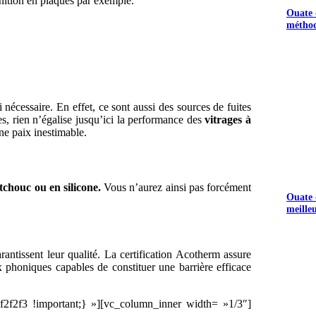
inition en plaques par exemple.
Ouate d
méthod
S GRATUITS
 nécessaire. En effet, ce sont aussi des sources de fuites
s, rien n’égalise jusqu’ici la performance des
vitrages à
ne paix inestimable.
tchouc ou en silicone.
Vous n’aurez ainsi pas forcément
Ouate d
meille
ntissent leur qualité. La certification Acotherm assure
ux phoniques capables de constituer une barrière efficace
f2f3 !important;} »][vc_column_inner width= »1/3″]