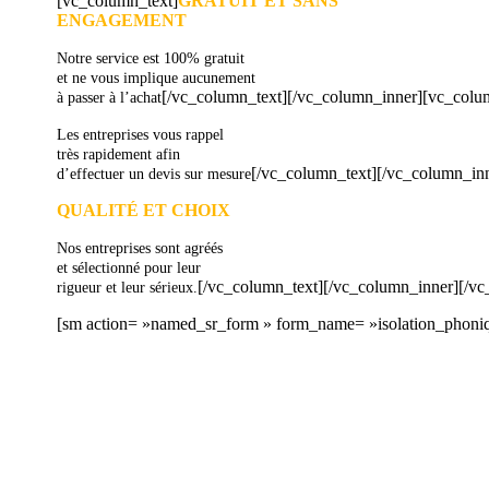
[vc_column_text]
GRATUIT ET SANS
ENGAGEMENT
Notre service est 100% gratuit
et ne vous implique aucunement
[/vc_column_text][/vc_column_inner][vc_colu
à passer à l’achat
Les entreprises vous rappel
très rapidement afin
[/vc_column_text][/vc_column_in
d’effectuer un devis sur mesure
QUALITÉ ET CHOIX
Nos entreprises sont agréés
et sélectionné pour leur
[/vc_column_text][/vc_column_inner][/v
rigueur et leur sérieux.
[sm action= »named_sr_form » form_name= »isolation_phoni
DEMANDEZ 3