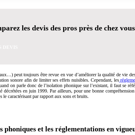
arez les devis des pros près de chez vous
S DEVIS
taux…) peut toujours être revue en vue d’améliorer la qualité de vie d
tion sonore afin de limiter ses effets nuisibles. Cependant, les
régleme
d on parle donc de l’isolation phonique sur l’existant, il faut se réf
té décrétées en juin 1999. Par ailleurs, pour une bonne compréhension de
s le caractérisant par rapport aux sons et bruits.
VIS GRATUITES EN 5 MINUTES POUR FACILITER VOTRE
ts phoniques et les réglementations en vigue