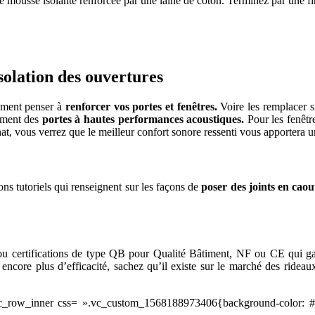
de mousse isolante renforcée par une laine de coton. Terminez par une f
 PROJETS DE CONSTRUCTION? BENEFICIEZ DES 3 DEVI
isolation des ouvertures
lement penser à
renforcer vos portes et fenêtres.
Voire les remplacer si
llement des
portes à hautes performances acoustiques.
Pour les fenêtre
hat, vous verrez que le meilleur confort sonore ressenti vous apportera u
ons tutoriels qui renseignent sur les façons de
poser des joints en caou
ou certifications de type QB pour Qualité Bâtiment, NF ou CE qui gara
 encore plus d’efficacité, sachez qu’il existe sur le marché des ridea
row_inner css= ».vc_custom_1568188973406{background-color: #f2