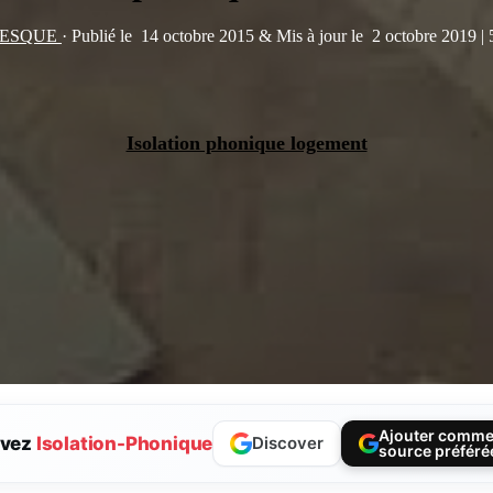
ÉVESQUE
·
Publié le
14 octobre 2015
&
Mis à jour le
2 octobre 2019
|
Isolation phonique logement
Ajouter comm
ivez
Isolation-Phonique
Discover
source préféré