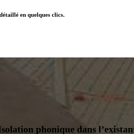
étaillé en quelques clics.
Isolation phonique dans l’existan