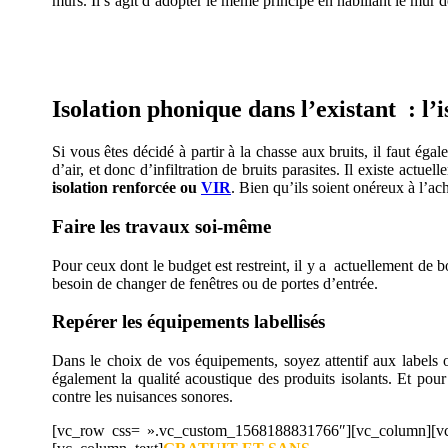
murs. Il s’agit d’adopter le même principe en habillant le mur 
AVEZ-VOUS DES
Isolation phonique dans l’existant : l’
Si vous êtes décidé à partir à la chasse aux bruits, il faut éga
d’air, et donc d’infiltration de bruits parasites. Il existe actue
isolation renforcée ou
VIR
. Bien qu’ils soient onéreux à l’ac
Faire les travaux soi-même
Pour ceux dont le budget est restreint, il y a actuellement de b
besoin de changer de fenêtres ou de portes d’entrée.
Repérer les équipements labellisés
Dans le choix de vos équipements, soyez attentif aux labels 
également la qualité acoustique des produits isolants. Et pour
contre les nuisances sonores.
[vc_row css= ».vc_custom_1568188831766″][vc_column][vc_