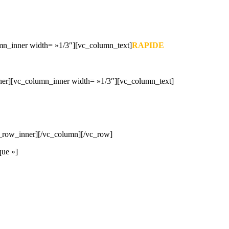
mn_inner width= »1/3″][vc_column_text]
RAPIDE
ner][vc_column_inner width= »1/3″][vc_column_text]
c_row_inner][/vc_column][/vc_row]
que »]
 DEVIS GRATUITS COMPARATIFS EN 5 MINUTES. CLIQ