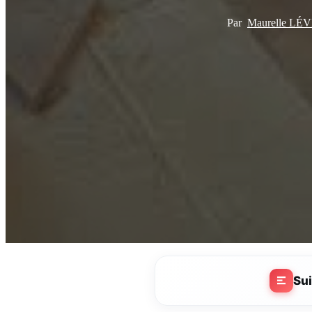
Par
Maurelle L
Su